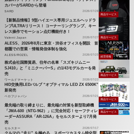
カバーがSARDから登場
SARD
2026/07/28
商品サービス
【新製品情報】9型ハイエース専用ジュエルヘッドラ
ンプULTRAリリース！ コーナーリングランプ、キー
レス操作でモーション点灯機能付き！
Valenti Japan
2026/07/27
商品サービス
ALESS、2026年8月に東京・渋谷オフィスを開設 首
都圏での営業・情報発信体制を強化
ALESS/ROZEL
2026/07/25
経営情報
株式会社国際貿易、往年の名車「スズキジムニー
SJ410」と「ミニクーパーS」の1/43モデルカーを発
売
商品サービス
ワールドマーケット
2026/07/23
HID交換用LEDバルブ “オプティマル LED ZX 6500K”
新発売
ベロフジャパン
2026/07/21
商品サービス
最先端の取り締まりに、最先端の対策を新型取締機
「JMA-600（NTG-962）」に完全対応！セーフティレ
商品サービス
ーダーASSURA「AR-126A」をセルスターより7月発
売
セルスター
2026/07/17
クルマの “走り” を極める、スポーツカスタム特化型