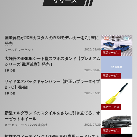
リリース
国際貿易がJDMカスタムのＲ34モデルカーを7月末に
発売
ワールドマーケット
2026/08/06
商品サービス
大好評のBRIDEシート型スマホスタンド【プレミアム
シリーズ 織戸茉彩】発売！
BRIDE
2026/08/04
商品サービス
サイドエアバッグキャンセラー【純正カプラータイプ
B・C】発売!!
BRIDE
2026/07/31
商品サービス
新型エルグランドのスタイルをさらに引き立てる、オ
ーゼットホイール
オーゼットジャパン株式会社
2026/07/29
商品サービス
抜群のフィッティング！GR86/BRZ専用ヘッドレスト