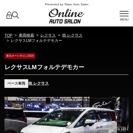
Presented by Tokyo Auto Salon
MENU
車両検索
レクサス
他 レクサス
TOP
レクサスLMフォルテデモカー
東京オートサロン2024
レクサスLMフォルテデモカー
他 レクサス
ベース車両