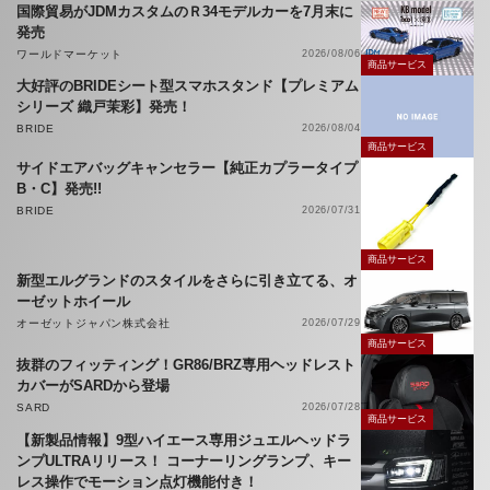
国際貿易がJDMカスタムのＲ34モデルカーを7月末に
発売
ワールドマーケット
2026/08/06
商品サービス
大好評のBRIDEシート型スマホスタンド【プレミアム
シリーズ 織戸茉彩】発売！
BRIDE
2026/08/04
商品サービス
サイドエアバッグキャンセラー【純正カプラータイプ
B・C】発売!!
BRIDE
2026/07/31
商品サービス
新型エルグランドのスタイルをさらに引き立てる、オ
ーゼットホイール
オーゼットジャパン株式会社
2026/07/29
商品サービス
抜群のフィッティング！GR86/BRZ専用ヘッドレスト
カバーがSARDから登場
SARD
2026/07/28
商品サービス
【新製品情報】9型ハイエース専用ジュエルヘッドラ
ンプULTRAリリース！ コーナーリングランプ、キー
レス操作でモーション点灯機能付き！