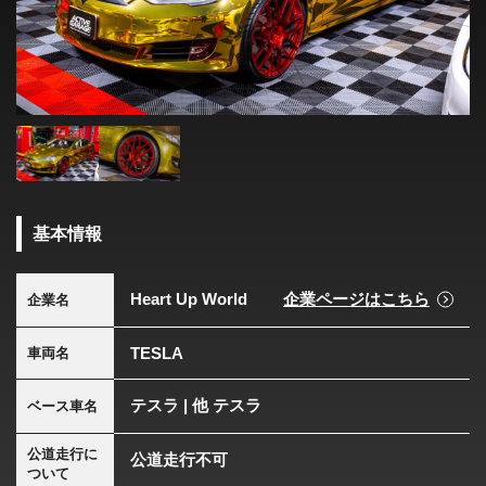
基本情報
Heart Up World
企業ページはこちら
企業名
TESLA
車両名
テスラ | 他 テスラ
ベース車名
公道走行に
公道走行不可
ついて