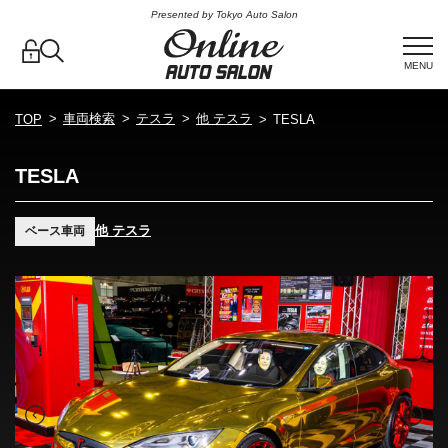
Presented by Tokyo Auto Salon
MENU
車両検索
テスラ
他 テスラ
TOP
TESLA
TESLA
他 テスラ
ベース車両