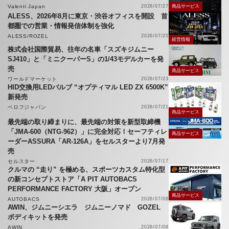
Valenti Japan
2026/07/27
商品サービス
ALESS、2026年8月に東京・渋谷オフィスを開設 首
都圏での営業・情報発信体制を強化
ALESS/ROZEL
2026/07/25
経営情報
株式会社国際貿易、往年の名車「スズキジムニー
SJ410」と「ミニクーパーS」の1/43モデルカーを発
売
商品サービス
ワールドマーケット
2026/07/23
HID交換用LEDバルブ “オプティマル LED ZX 6500K”
新発売
ベロフジャパン
2026/07/21
商品サービス
最先端の取り締まりに、最先端の対策を新型取締機
「JMA-600（NTG-962）」に完全対応！セーフティレ
商品サービス
ーダーASSURA「AR-126A」をセルスターより7月発
売
セルスター
2026/07/17
クルマの “走り” を極める、スポーツカスタム特化型
の新コンセプトストア「A PIT AUTOBACS
PERFORMANCE FACTORY 大阪」オープン
商品サービス
AUTOBACS
2026/07/08
AWIN、ジムニーシエラ ジムニーノマド GOZEL
ボディキットを発売
AWIN
2026/07/08