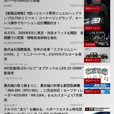
カバーがSARDから登場
SARD
2026/07/28
商品サービス
【新製品情報】9型ハイエース専用ジュエルヘッドラ
ンプULTRAリリース！ コーナーリングランプ、キー
レス操作でモーション点灯機能付き！
Valenti Japan
2026/07/27
商品サービス
ALESS、2026年8月に東京・渋谷オフィスを開設 首
都圏での営業・情報発信体制を強化
ALESS/ROZEL
2026/07/25
経営情報
株式会社国際貿易、往年の名車「スズキジムニー
SJ410」と「ミニクーパーS」の1/43モデルカーを発
売
商品サービス
ワールドマーケット
2026/07/23
HID交換用LEDバルブ “オプティマル LED ZX 6500K”
新発売
ベロフジャパン
2026/07/21
商品サービス
最先端の取り締まりに、最先端の対策を新型取締機
「JMA-600（NTG-962）」に完全対応！セーフティレ
商品サービス
ーダーASSURA「AR-126A」をセルスターより7月発
売
セルスター
2026/07/17
クルマの “走り” を極める、スポーツカスタム特化型