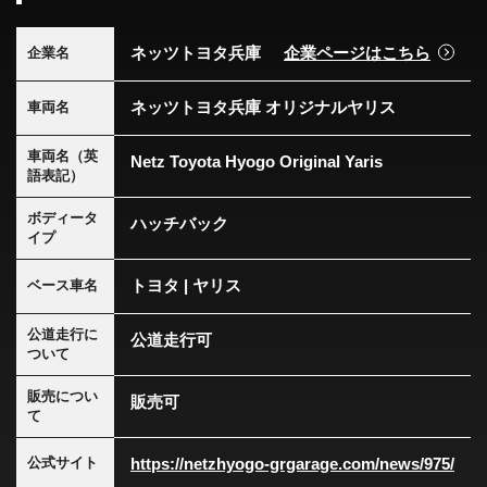
ネッツトヨタ兵庫
企業ページはこちら
企業名
ネッツトヨタ兵庫 オリジナルヤリス
車両名
車両名（英
Netz Toyota Hyogo Original Yaris
語表記）
ボディータ
ハッチバック
イプ
トヨタ | ヤリス
ベース車名
公道走行に
公道走行可
ついて
販売につい
販売可
て
https://netzhyogo-grgarage.com/news/975/
公式サイト