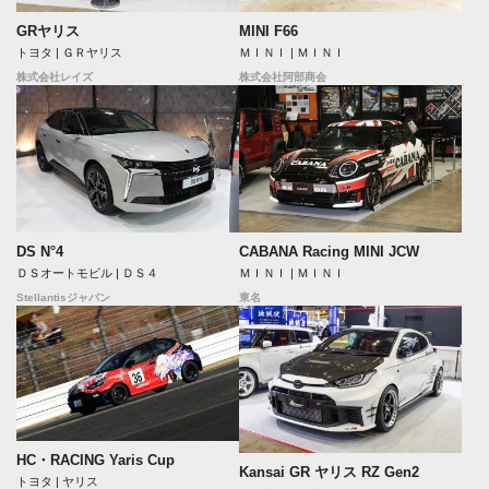
GRヤリス
MINI F66
トヨタ | ＧＲヤリス
ＭＩＮＩ | ＭＩＮＩ
株式会社レイズ
株式会社阿部商会
DS N°4
CABANA Racing MINI JCW
ＤＳオートモビル | ＤＳ４
ＭＩＮＩ | ＭＩＮＩ
Stellantisジャパン
東名
HC・RACING Yaris Cup
Kansai GR ヤリス RZ Gen2
トヨタ | ヤリス