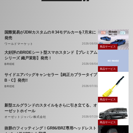
国際貿易がJDMカスタムのＲ34モデルカーを7月末に
発売
ワールドマーケット
2026/08/06
商品サービス
大好評のBRIDEシート型スマホスタンド【プレミアム
シリーズ 織戸茉彩】発売！
BRIDE
2026/08/04
商品サービス
サイドエアバッグキャンセラー【純正カプラータイプ
B・C】発売!!
BRIDE
2026/07/31
商品サービス
新型エルグランドのスタイルをさらに引き立てる、オ
ーゼットホイール
オーゼットジャパン株式会社
2026/07/29
商品サービス
抜群のフィッティング！GR86/BRZ専用ヘッドレスト