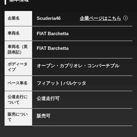
Scuderia46
企業ページはこちら
企業名
FIAT Barchetta
車両名
車両名（英
FIAT Barchetta
語表記）
ボディータ
オープン・カブリオレ・コンバーチブル
イプ
フィアット | バルケッタ
ベース車名
公道走行に
公道走行可
ついて
販売につい
販売可
て