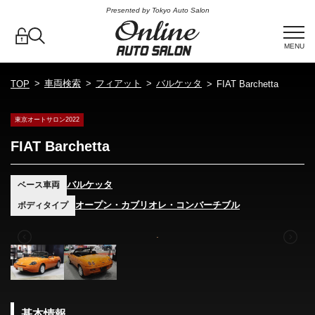
Presented by Tokyo Auto Salon
MENU
車両検索
フィアット
バルケッタ
TOP
FIAT Barchetta
東京オートサロン2022
FIAT Barchetta
バルケッタ
ベース車両
オープン・カブリオレ・コンバーチブル
ボディタイプ
基本情報