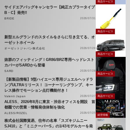
商品サービス
サイドエアバッグキャンセラー【純正カプラータイプ
B・C】発売!!
BRIDE
2026/07/31
商品サービス
新型エルグランドのスタイルをさらに引き立てる、オ
ーゼットホイール
オーゼットジャパン株式会社
2026/07/29
商品サービス
抜群のフィッティング！GR86/BRZ専用ヘッドレスト
カバーがSARDから登場
SARD
2026/07/28
商品サービス
【新製品情報】9型ハイエース専用ジュエルヘッドラ
ンプULTRAリリース！ コーナーリングランプ、キー
レス操作でモーション点灯機能付き！
Valenti Japan
2026/07/27
商品サービス
ALESS、2026年8月に東京・渋谷オフィスを開設 首
都圏での営業・情報発信体制を強化
ALESS/ROZEL
2026/07/25
経営情報
株式会社国際貿易、往年の名車「スズキジムニー
SJ410」と「ミニクーパーS」の1/43モデルカーを発