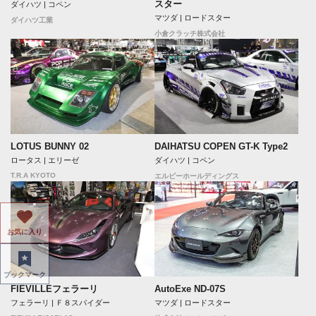
スター
ダイハツ | コペン
マツダ | ロードスター
ダイハツ工業
小倉クラッチ株式会社
LOTUS BUNNY 02
DAIHATSU COPEN GT-K Type2
ロータス | エリーゼ
ダイハツ | コペン
T.R.A KYOTO
エルビーホールディングス
お気に入り
ブックマーク
FIEVILLEフェラーリ
AutoExe ND-07S
フェラーリ | Ｆ８スパイダー
マツダ | ロードスター