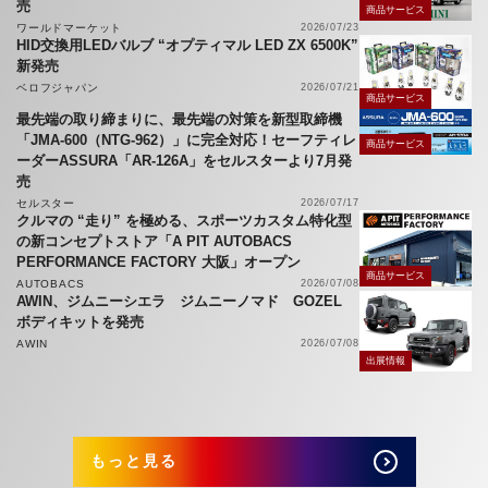
売
商品サービス
ワールドマーケット
2026/07/23
HID交換用LEDバルブ “オプティマル LED ZX 6500K”
新発売
ベロフジャパン
2026/07/21
商品サービス
最先端の取り締まりに、最先端の対策を新型取締機
「JMA-600（NTG-962）」に完全対応！セーフティレ
商品サービス
ーダーASSURA「AR-126A」をセルスターより7月発
売
セルスター
2026/07/17
クルマの “走り” を極める、スポーツカスタム特化型
の新コンセプトストア「A PIT AUTOBACS
PERFORMANCE FACTORY 大阪」オープン
商品サービス
AUTOBACS
2026/07/08
AWIN、ジムニーシエラ ジムニーノマド GOZEL
ボディキットを発売
AWIN
2026/07/08
出展情報
もっと見る