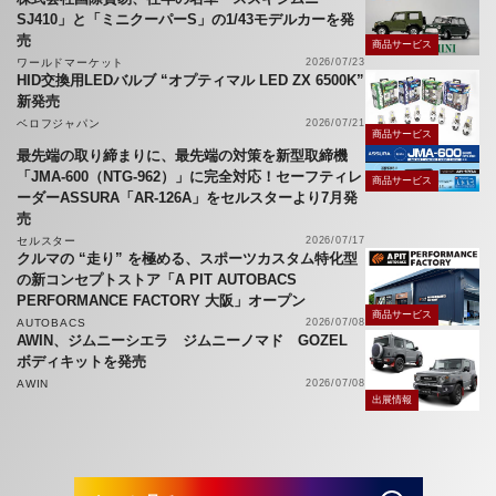
SJ410」と「ミニクーパーS」の1/43モデルカーを発
売
商品サービス
ワールドマーケット
2026/07/23
HID交換用LEDバルブ “オプティマル LED ZX 6500K”
新発売
ベロフジャパン
2026/07/21
商品サービス
最先端の取り締まりに、最先端の対策を新型取締機
「JMA-600（NTG-962）」に完全対応！セーフティレ
商品サービス
ーダーASSURA「AR-126A」をセルスターより7月発
売
セルスター
2026/07/17
クルマの “走り” を極める、スポーツカスタム特化型
の新コンセプトストア「A PIT AUTOBACS
PERFORMANCE FACTORY 大阪」オープン
商品サービス
AUTOBACS
2026/07/08
AWIN、ジムニーシエラ ジムニーノマド GOZEL
ボディキットを発売
AWIN
2026/07/08
出展情報