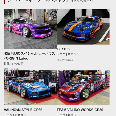
のその他車両
ＧＲ８６
名阪FUJIOスペシャル カーハウス
トヨタ | ＧＲ８６
×ORIGIN Labo.
MID WHEELS
日産 | シルビア
ORIGIN Labo.
VALINOxN-STYLE GR86
TEAM VALINO WORKS GR86
トヨタ | ＧＲ８６
トヨタ | ＧＲ８６