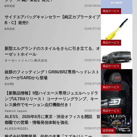
BRIDE
2026/08/04
商品サービス
サイドエアバッグキャンセラー【純正カプラータイプ
B・C】発売!!
BRIDE
2026/07/31
商品サービス
新型エルグランドのスタイルをさらに引き立てる、オ
ーゼットホイール
オーゼットジャパン株式会社
2026/07/29
商品サービス
抜群のフィッティング！GR86/BRZ専用ヘッドレスト
カバーがSARDから登場
SARD
2026/07/28
商品サービス
【新製品情報】9型ハイエース専用ジュエルヘッドラ
ンプULTRAリリース！ コーナーリングランプ、キー
レス操作でモーション点灯機能付き！
Valenti Japan
2026/07/27
商品サービス
ALESS、2026年8月に東京・渋谷オフィスを開設 首
都圏での営業・情報発信体制を強化
ALESS/ROZEL
2026/07/25
経営情報
株式会社国際貿易、往年の名車「スズキジムニー