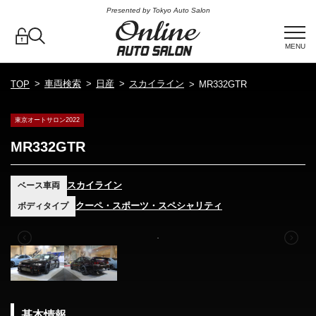
Presented by Tokyo Auto Salon
MENU
車両検索
日産
スカイライン
TOP
MR332GTR
東京オートサロン2022
MR332GTR
スカイライン
ベース車両
クーペ・スポーツ・スペシャリティ
ボディタイプ
基本情報