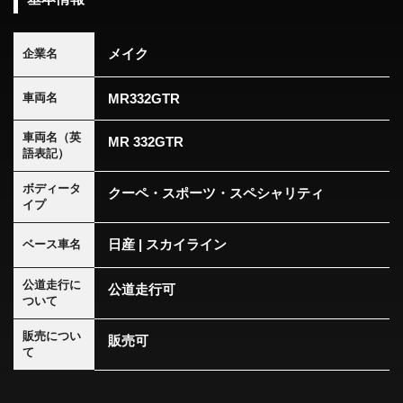
メイク
企業名
MR332GTR
車両名
車両名（英
MR 332GTR
語表記）
ボディータ
クーペ・スポーツ・スペシャリティ
イプ
日産 | スカイライン
ベース車名
公道走行に
公道走行可
ついて
販売につい
販売可
て