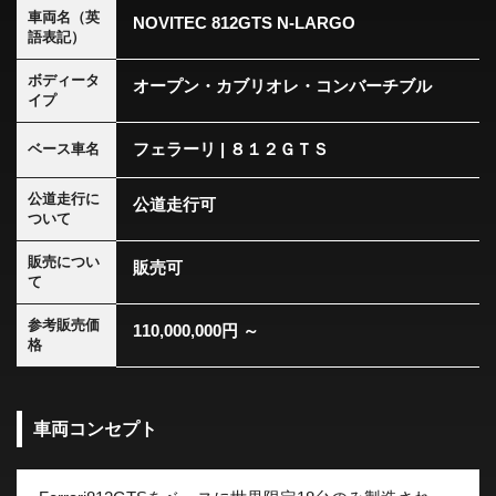
車両名（英
NOVITEC 812GTS N-LARGO
語表記）
ボディータ
オープン・カブリオレ・コンバーチブル
イプ
フェラーリ | ８１２ＧＴＳ
ベース車名
公道走行に
公道走行可
ついて
販売につい
販売可
て
参考販売価
110,000,000円 ～
格
車両コンセプト