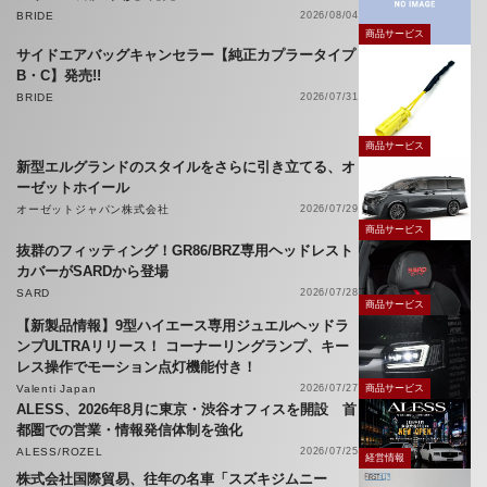
BRIDE
2026/08/04
商品サービス
サイドエアバッグキャンセラー【純正カプラータイプ
B・C】発売!!
BRIDE
2026/07/31
商品サービス
新型エルグランドのスタイルをさらに引き立てる、オ
ーゼットホイール
オーゼットジャパン株式会社
2026/07/29
商品サービス
抜群のフィッティング！GR86/BRZ専用ヘッドレスト
カバーがSARDから登場
SARD
2026/07/28
商品サービス
【新製品情報】9型ハイエース専用ジュエルヘッドラ
ンプULTRAリリース！ コーナーリングランプ、キー
レス操作でモーション点灯機能付き！
Valenti Japan
2026/07/27
商品サービス
ALESS、2026年8月に東京・渋谷オフィスを開設 首
都圏での営業・情報発信体制を強化
ALESS/ROZEL
2026/07/25
経営情報
株式会社国際貿易、往年の名車「スズキジムニー