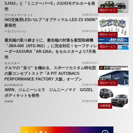
SJ410」と「ミニクーパーS」の1/43モデルカーを発
売
商品サービス
ワールドマーケット
2026/07/23
HID交換用LEDバルブ “オプティマル LED ZX 6500K”
新発売
ベロフジャパン
2026/07/21
商品サービス
最先端の取り締まりに、最先端の対策を新型取締機
「JMA-600（NTG-962）」に完全対応！セーフティレ
商品サービス
ーダーASSURA「AR-126A」をセルスターより7月発
売
セルスター
2026/07/17
クルマの “走り” を極める、スポーツカスタム特化型
の新コンセプトストア「A PIT AUTOBACS
PERFORMANCE FACTORY 大阪」オープン
商品サービス
AUTOBACS
2026/07/08
AWIN、ジムニーシエラ ジムニーノマド GOZEL
ボディキットを発売
AWIN
2026/07/08
出展情報