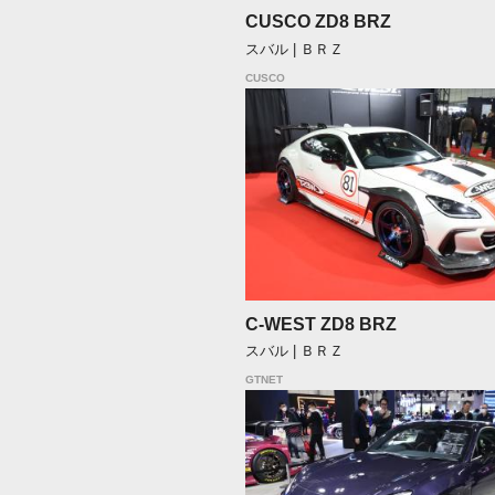
CUSCO ZD8 BRZ
スバル | ＢＲＺ
CUSCO
C-WEST ZD8 BRZ
スバル | ＢＲＺ
GTNET