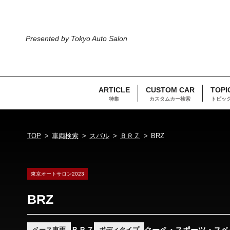
Presented by Tokyo Auto Salon
ARTICLE
CUSTOM CAR
TOPI
特集
カスタムカー検索
トピッ
TOP
車両検索
スバル
ＢＲＺ
BRZ
東京オートサロン2023
BRZ
ＢＲＺ
クーペ・スポーツ・スペ
ベース車両
ボディタイプ