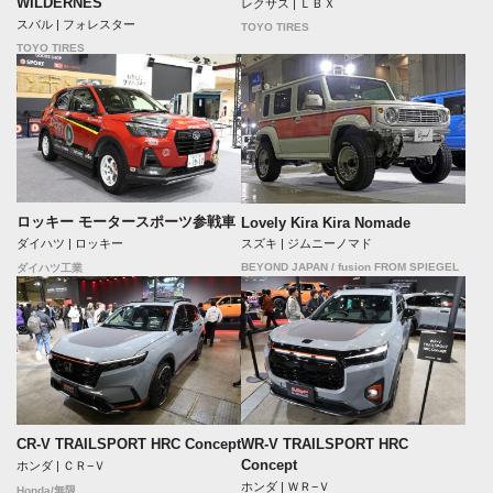
WILDERNES
レクサス | ＬＢＸ
スバル | フォレスター
TOYO TIRES
TOYO TIRES
ロッキー モータースポーツ参戦車
Lovely Kira Kira Nomade
ダイハツ | ロッキー
スズキ | ジムニーノマド
BEYOND JAPAN / fusion FROM SPIEGEL
ダイハツ工業
CR-V TRAILSPORT HRC Concept
WR-V TRAILSPORT HRC
Concept
ホンダ | ＣＲ−Ｖ
ホンダ | ＷＲ−Ｖ
Honda/無限