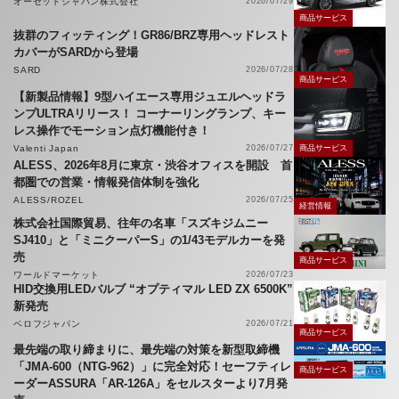
オーゼットジャパン株式会社
2026/07/29
商品サービス
抜群のフィッティング！GR86/BRZ専用ヘッドレスト
カバーがSARDから登場
SARD
2026/07/28
商品サービス
【新製品情報】9型ハイエース専用ジュエルヘッドラ
ンプULTRAリリース！ コーナーリングランプ、キー
レス操作でモーション点灯機能付き！
Valenti Japan
2026/07/27
商品サービス
ALESS、2026年8月に東京・渋谷オフィスを開設 首
都圏での営業・情報発信体制を強化
ALESS/ROZEL
2026/07/25
経営情報
株式会社国際貿易、往年の名車「スズキジムニー
SJ410」と「ミニクーパーS」の1/43モデルカーを発
売
商品サービス
ワールドマーケット
2026/07/23
HID交換用LEDバルブ “オプティマル LED ZX 6500K”
新発売
ベロフジャパン
2026/07/21
商品サービス
最先端の取り締まりに、最先端の対策を新型取締機
「JMA-600（NTG-962）」に完全対応！セーフティレ
商品サービス
ーダーASSURA「AR-126A」をセルスターより7月発