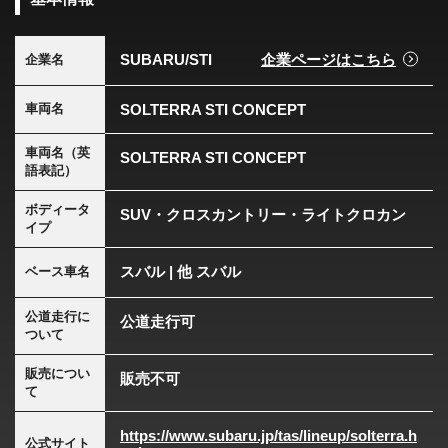
SUBARU/STI
企業ページはこちら
企業名
SOLTERRA STI CONCEPT
車両名
車両名（英
SOLTERRA STI CONCEPT
語表記）
ボディータ
SUV・クロスカントリー・ライトクロカン
イプ
スバル | 他 スバル
ベース車名
公道走行に
公道走行可
ついて
販売につい
販売不可
て
https://www.subaru.jp/tas/lineup/solterra.h
公式サイト