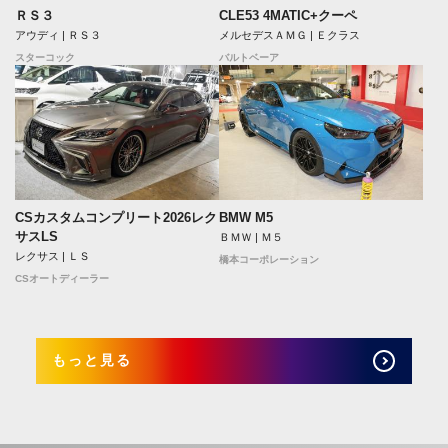
ＲＳ３
CLE53 4MATIC+クーペ
アウディ | ＲＳ３
メルセデスＡＭＧ | Ｅクラス
スターコック
バルトベーア
CSカスタムコンプリート2026レク
BMW M5
サスLS
ＢＭＷ | Ｍ５
レクサス | ＬＳ
橋本コーポレーション
CSオートディーラー
もっと見る