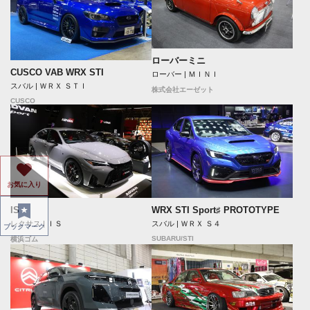
ローバーミニ
CUSCO VAB WRX STI
ローバー | ＭＩＮＩ
スバル | ＷＲＸ ＳＴＩ
株式会社エーゼット
CUSCO
お気に入り
IS
WRX STI Sport♯ PROTOTYPE
レクサス | ＩＳ
スバル | ＷＲＸ Ｓ４
ブックマーク
SUBARU/STI
横浜ゴム