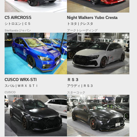
C5 AIRCROSS
Night Walkers Yubo Cresta
シトロエン | Ｃ５
トヨタ | クレスタ
Stellantisジャパン
アークトレーディング
CUSCO WRX-STI
ＲＳ３
スバル | ＷＲＸ ＳＴＩ
アウディ | ＲＳ３
CUSCO
スターコック