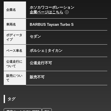
ホソカワコーポレーション
企業名
企業ページはこちら
BARBUS Taycan Turbo S
車両名
ボディータ
セダン
イプ
ポルシェ | タイカン
ベース車名
公道走行に
公道走行不可
ついて
販売につい
販売不可
て
タグ