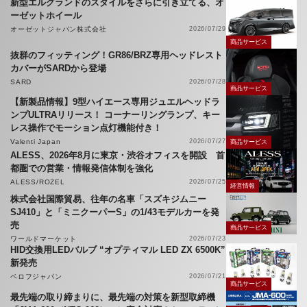
新型エルグランドのスタイルをさらに引き立てる、オ
ーゼットホイール
オーゼットジャパン株式会社
2026/07/29
商品サービス
抜群のフィッティング！GR86/BRZ専用ヘッドレスト
カバーがSARDから登場
SARD
2026/07/28
商品サービス
【新製品情報】9型ハイエース専用ジュエルヘッドラ
ンプULTRAリリース！ コーナーリングランプ、キー
レス操作でモーション点灯機能付き！
Valenti Japan
2026/07/27
商品サービス
ALESS、2026年8月に東京・渋谷オフィスを開設 首
都圏での営業・情報発信体制を強化
ALESS/ROZEL
2026/07/25
経営情報
株式会社国際貿易、往年の名車「スズキジムニー
SJ410」と「ミニクーパーS」の1/43モデルカーを発
売
商品サービス
ワールドマーケット
2026/07/23
HID交換用LEDバルブ “オプティマル LED ZX 6500K”
新発売
ベロフジャパン
2026/07/21
商品サービス
最先端の取り締まりに、最先端の対策を新型取締機