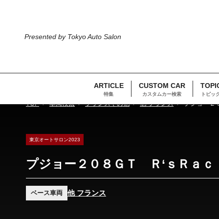
Presented by Tokyo Auto Salon
ARTICLE
CUSTOM CAR
TOPI
特集
カスタムカー検索
トピッ
TOP
車両検索
フランスその他
他 フランス
プジョー２
東京オートサロン2023
プジョー２０８ＧＴ Ｒ‘ｓＲａｃ
他 フランス
ベース車両