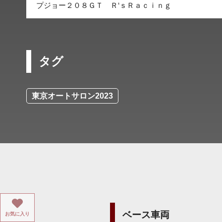
プジョー２０８ＧＴ Ｒ‘ｓＲａｃｉｎｇ
タグ
東京オートサロン2023
ベース車両
お気に入り