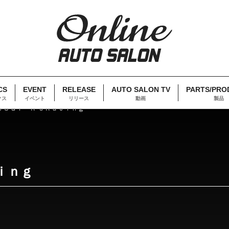
CS
EVENT
RELEASE
AUTO SALON TV
PARTS/PRO
クス
イベント
リリース
動画
製品
０８ＧＴ Ｒ‘ｓＲａｃｉｎｇ
ｉｎｇ