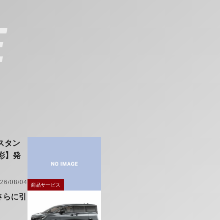
E
スタン
彩】発
26/08/04
商品サービス
さらに引