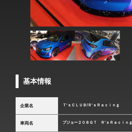
基本情報
Ｔ‘ｓＣＬＵＢ/Ｒ‘ｓＲａｃｉｎｇ
企業名
プジョー２０８ＧＴ Ｒ‘ｓＲａｃｉｎ
車両名