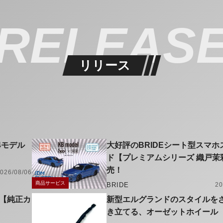
RELEAS
リリース
4モデル
大好評のBRIDEシート型スマホ
ド【プレミアムシリーズ 織戸茉
売！
026/08/06
商品サービス
BRIDE
20
【純正カ
新型エルグランドのスタイルを
き立てる、オーゼットホイール