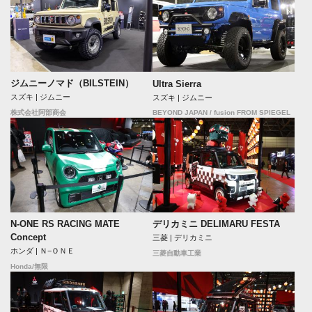
ジムニーノマド（BILSTEIN）
Ultra Sierra
スズキ | ジムニー
スズキ | ジムニー
BEYOND JAPAN / fusion FROM SPIEGEL
株式会社阿部商会
N-ONE RS RACING MATE
デリカミニ DELIMARU FESTA
Concept
三菱 | デリカミニ
ホンダ | Ｎ−ＯＮＥ
三菱自動車工業
Honda/無限