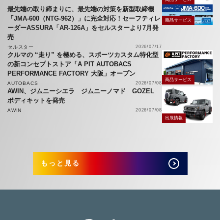
最先端の取り締まりに、最先端の対策を新型取締機
「JMA-600（NTG-962）」に完全対応！セーフティレ
商品サービス
ーダーASSURA「AR-126A」をセルスターより7月発
売
セルスター
2026/07/17
クルマの “走り” を極める、スポーツカスタム特化型
の新コンセプトストア「A PIT AUTOBACS
PERFORMANCE FACTORY 大阪」オープン
商品サービス
AUTOBACS
2026/07/08
AWIN、ジムニーシエラ ジムニーノマド GOZEL
ボディキットを発売
AWIN
2026/07/08
出展情報
もっと見る