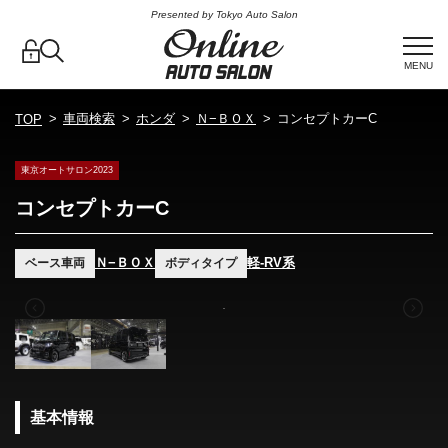
Presented by Tokyo Auto Salon
MENU
車両検索
ホンダ
Ｎ−ＢＯＸ
コンセプトカーC
TOP
東京オートサロン2023
コンセプトカーC
Ｎ−ＢＯＸ
軽-RV系
ベース車両
ボディタイプ
基本情報