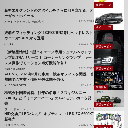
商品サービス
新型エルグランドのスタイルをさらに引き立てる、オ
ーゼットホイール
オーゼットジャパン株式会社
2026/07/29
商品サービス
抜群のフィッティング！GR86/BRZ専用ヘッドレスト
カバーがSARDから登場
SARD
2026/07/28
商品サービス
【新製品情報】9型ハイエース専用ジュエルヘッドラ
ンプULTRAリリース！ コーナーリングランプ、キー
レス操作でモーション点灯機能付き！
Valenti Japan
2026/07/27
商品サービス
ALESS、2026年8月に東京・渋谷オフィスを開設 首
都圏での営業・情報発信体制を強化
ALESS/ROZEL
2026/07/25
経営情報
株式会社国際貿易、往年の名車「スズキジムニー
SJ410」と「ミニクーパーS」の1/43モデルカーを発
売
商品サービス
ワールドマーケット
2026/07/23
HID交換用LEDバルブ “オプティマル LED ZX 6500K”
新発売
ベロフジャパン
2026/07/21
商品サービス