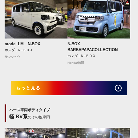
N-BOX
model LM N-BOX
BARBAPAPACOLLECTION
ホンダ | Ｎ−ＢＯＸ
ホンダ | Ｎ−ＢＯＸ
サンショウ
Honda/無限
もっと見る
ベース車両ボディタイプ
軽-RV系
のその他車両