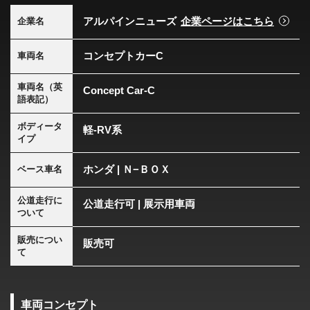
アルパインニューズ
企業ページはこちら
企業名
コンセプトカーC
車両名
車両名（英
Concept Car-C
語表記）
ボディータ
軽-RV系
イプ
ホンダ | Ｎ−ＢＯＸ
ベース車名
公道走行に
公道走行可 | 展示用車両
ついて
販売につい
販売可
て
車両コンセプト