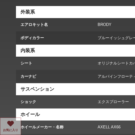
外装系
エアロキット名
BRODY
ボディカラー
ブルーイッシュグレ
内装系
シート
オリジナルシートカ
カーナビ
アルパインフローテ
サスペンション
ショック
エクスプローラー
ホイール
ホイールメーカー・名称
AXELL AX66
お気に入り