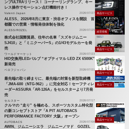
ンプULTRAリリース！ コーナーリングランプ、キー
レス操作でモーション点灯機能付き！
Valenti Japan
2026/07/27
商品サービス
ALESS、2026年8月に東京・渋谷オフィスを開設 首
都圏での営業・情報発信体制を強化
ALESS/ROZEL
2026/07/25
経営情報
株式会社国際貿易、往年の名車「スズキジムニー
SJ410」と「ミニクーパーS」の1/43モデルカーを発
売
商品サービス
ワールドマーケット
2026/07/23
HID交換用LEDバルブ “オプティマル LED ZX 6500K”
新発売
ベロフジャパン
2026/07/21
商品サービス
最先端の取り締まりに、最先端の対策を新型取締機
「JMA-600（NTG-962）」に完全対応！セーフティレ
商品サービス
ーダーASSURA「AR-126A」をセルスターより7月発
売
セルスター
2026/07/17
クルマの “走り” を極める、スポーツカスタム特化型
の新コンセプトストア「A PIT AUTOBACS
PERFORMANCE FACTORY 大阪」オープン
商品サービス
AUTOBACS
2026/07/08
AWIN、ジムニーシエラ ジムニーノマド GOZEL