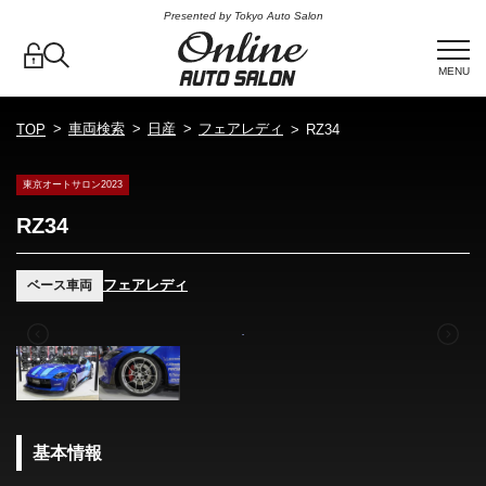
Presented by Tokyo Auto Salon
MENU
車両検索
日産
フェアレディ
TOP
RZ34
東京オートサロン2023
RZ34
フェアレディ
ベース車両
基本情報