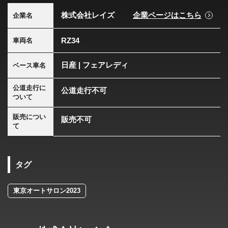
株式会社レイズ
企業ページはこちら
企業名
RZ34
車両名
日産 | フェアレディ
ベース車名
公道走行に
公道走行不可
ついて
販売につい
販売不可
て
タグ
東京オートサロン2023