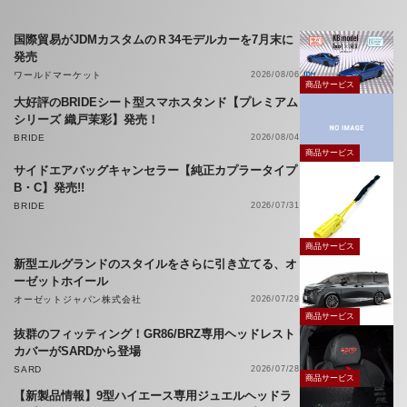
国際貿易がJDMカスタムのＲ34モデルカーを7月末に
発売
ワールドマーケット
2026/08/06
商品サービス
大好評のBRIDEシート型スマホスタンド【プレミアム
シリーズ 織戸茉彩】発売！
BRIDE
2026/08/04
商品サービス
サイドエアバッグキャンセラー【純正カプラータイプ
B・C】発売!!
BRIDE
2026/07/31
商品サービス
新型エルグランドのスタイルをさらに引き立てる、オ
ーゼットホイール
オーゼットジャパン株式会社
2026/07/29
商品サービス
抜群のフィッティング！GR86/BRZ専用ヘッドレスト
カバーがSARDから登場
SARD
2026/07/28
商品サービス
【新製品情報】9型ハイエース専用ジュエルヘッドラ