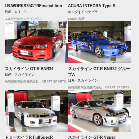
LB-WORKS35GTRFinaledition
ACURA INTEGRA Type S
日産 | ＧＴ−Ｒ
ホンダ | インテグラ
エルビーホールディングス
Honda/無限
スカイライン GT-R BNR34
スカイライン GT-R BNR32 グルー
プA
日産 | スカイライン
日産 | スカイライン
高崎自動車販売株式会社 CRAFT SPORTS
高崎自動車販売株式会社 CRAFT SPORTS
トミーカイラR FullSpecR
スカイライン GT-R Vspec