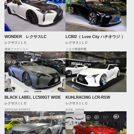
WONDER レクサスLC
LC802（ Love City ハチオウジ ）
レクサス | ＬＣ
レクサス | ＬＣ
尾林ファクトリー
トヨタ整備学園
BLACK LABEL LC500GT WIDE
KUHLRACING LCR-RSW
レクサス | ＬＣ
レクサス | ＬＣ
ARTISAN SPIRITS
KUHL JAPAN