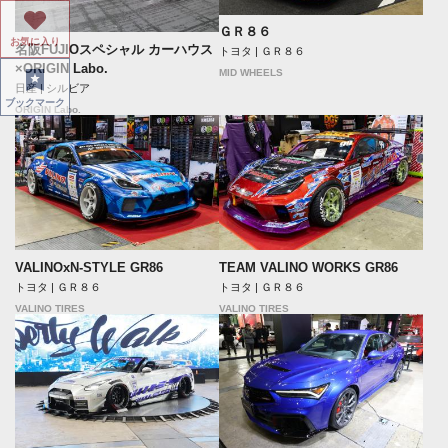
ＧＲ８６
お気に入り
名阪FUJIOスペシャル カーハウス
トヨタ | ＧＲ８６
×ORIGIN Labo.
MID WHEELS
日産 | シルビア
ブックマーク
ORIGIN Labo.
VALINOxN-STYLE GR86
TEAM VALINO WORKS GR86
トヨタ | ＧＲ８６
トヨタ | ＧＲ８６
VALINO TIRES
VALINO TIRES