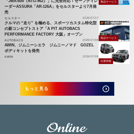
「JMA-600（NTG-962）」に完全対応！セーフティレ
商品サービス
ーダーASSURA「AR-126A」をセルスターより7月発
売
セルスター
2026/07/17
クルマの “走り” を極める、スポーツカスタム特化型
の新コンセプトストア「A PIT AUTOBACS
PERFORMANCE FACTORY 大阪」オープン
商品サービス
AUTOBACS
2026/07/08
AWIN、ジムニーシエラ ジムニーノマド GOZEL
ボディキットを発売
AWIN
2026/07/08
出展情報
もっと見る