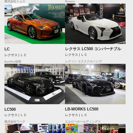
Rowen
株式会社トムス
レクサス LC500 コンバーチブル
LC
レクサス | ＬＣ
レクサス | ＬＣ
レクソン エクスクルーシヴ
KeePer技研
LB-WORKS LC500
LC500
レクサス | ＬＣ
レクサス | ＬＣ
エルビーホールディングス
株式会社ワーク