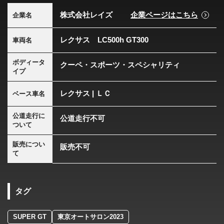
株式会社レイズ
企業ページはこちら
企業名
レクサス LC500h GT300
車両名
ボディータ
クーペ・スポーツ・スペシャリティ
イプ
レクサス | ＬＣ
ベース車名
公道走行に
公道走行不可
ついて
販売につい
販売不可
て
タグ
SUPER GT
東京オートサロン2023