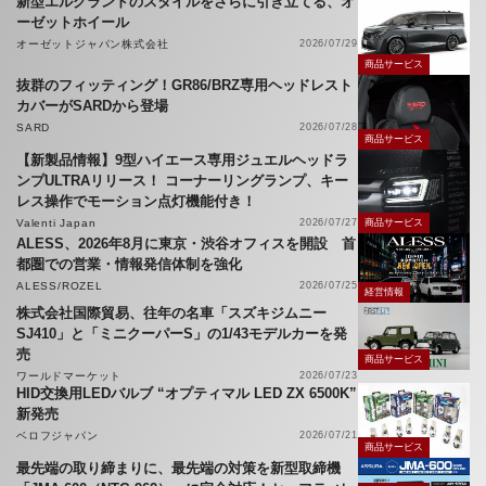
新型エルグランドのスタイルをさらに引き立てる、オ
ーゼットホイール
オーゼットジャパン株式会社
2026/07/29
商品サービス
抜群のフィッティング！GR86/BRZ専用ヘッドレスト
カバーがSARDから登場
SARD
2026/07/28
商品サービス
【新製品情報】9型ハイエース専用ジュエルヘッドラ
ンプULTRAリリース！ コーナーリングランプ、キー
レス操作でモーション点灯機能付き！
Valenti Japan
2026/07/27
商品サービス
ALESS、2026年8月に東京・渋谷オフィスを開設 首
都圏での営業・情報発信体制を強化
ALESS/ROZEL
2026/07/25
経営情報
株式会社国際貿易、往年の名車「スズキジムニー
SJ410」と「ミニクーパーS」の1/43モデルカーを発
売
商品サービス
ワールドマーケット
2026/07/23
HID交換用LEDバルブ “オプティマル LED ZX 6500K”
新発売
ベロフジャパン
2026/07/21
商品サービス
最先端の取り締まりに、最先端の対策を新型取締機