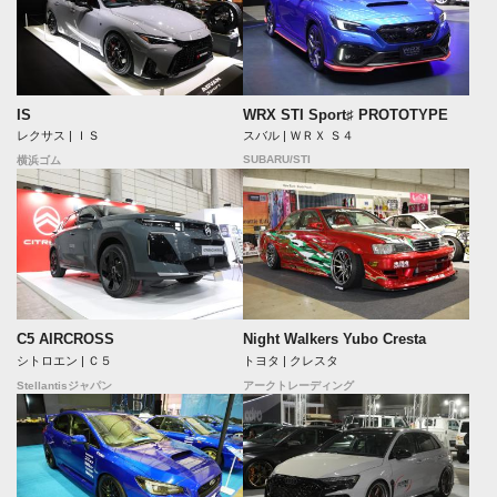
IS
WRX STI Sport♯ PROTOTYPE
レクサス | ＩＳ
スバル | ＷＲＸ Ｓ４
SUBARU/STI
横浜ゴム
C5 AIRCROSS
Night Walkers Yubo Cresta
シトロエン | Ｃ５
トヨタ | クレスタ
Stellantisジャパン
アークトレーディング