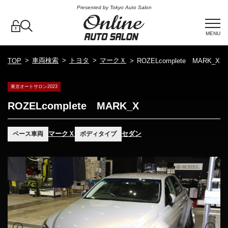
Presented by Tokyo Auto Salon
MENU
車両検索
トヨタ
マークＸ
TOP
ROZELcomplete MARK_X
東京オートサロン2023
ROZELcomplete MARK_X
マークＸ
セダン
ベース車両
ボディタイプ