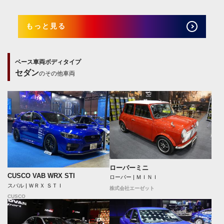
もっと見る
ベース車両ボディタイプ
セダン
のその他車両
ローバーミニ
CUSCO VAB WRX STI
ローバー | ＭＩＮＩ
スバル | ＷＲＸ ＳＴＩ
株式会社エーゼット
CUSCO