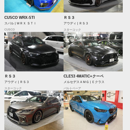
CUSCO WRX-STI
ＲＳ３
スバル | ＷＲＸ ＳＴＩ
アウディ | ＲＳ３
CUSCO
スターコック
ＲＳ３
CLE53 4MATIC+クーペ
アウディ | ＲＳ３
メルセデスＡＭＧ | Ｅクラス
スターコック
バルトベーア