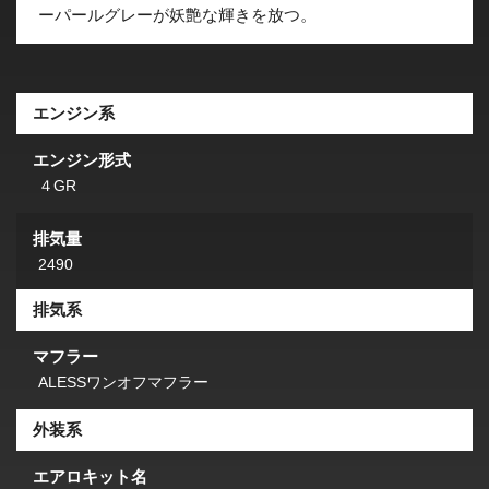
ーパールグレーが妖艶な輝きを放つ。
エンジン系
エンジン形式
４GR
排気量
2490
排気系
マフラー
ALESSワンオフマフラー
外装系
エアロキット名