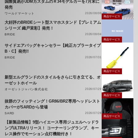
国際貿易がJDMカスタムのＲ34モデルカーを7月末に
発売
ワールドマーケット
2026/08/06
商品サービス
大好評のBRIDEシート型スマホスタンド【プレミアム
シリーズ 織戸茉彩】発売！
BRIDE
2026/08/04
商品サービス
サイドエアバッグキャンセラー【純正カプラータイプ
B・C】発売!!
BRIDE
2026/07/31
商品サービス
新型エルグランドのスタイルをさらに引き立てる、オ
ーゼットホイール
オーゼットジャパン株式会社
2026/07/29
商品サービス
抜群のフィッティング！GR86/BRZ専用ヘッドレスト
カバーがSARDから登場
SARD
2026/07/28
商品サービス
【新製品情報】9型ハイエース専用ジュエルヘッドラ
ンプULTRAリリース！ コーナーリングランプ、キー
レス操作でモーション点灯機能付き！