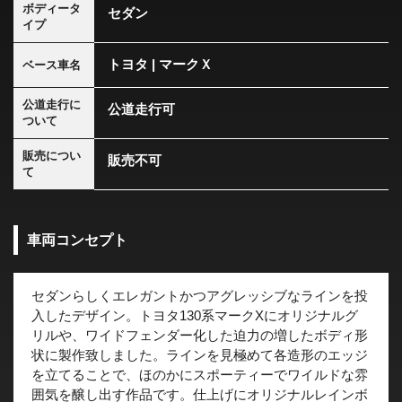
ボディータ
セダン
イプ
トヨタ | マークＸ
ベース車名
公道走行に
公道走行可
ついて
販売につい
販売不可
て
車両コンセプト
セダンらしくエレガントかつアグレッシブなラインを投
入したデザイン。トヨタ130系マークXにオリジナルグ
リルや、ワイドフェンダー化した迫力の増したボディ形
状に製作致しました。ラインを見極めて各造形のエッジ
を立てることで、ほのかにスポーティーでワイルドな雰
囲気を醸し出す作品です。仕上げにオリジナルレインボ