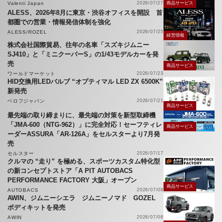
Valenti Japan
2026/07/27
商品サービス
ALESS、2026年8月に東京・渋谷オフィスを開設 首
都圏での営業・情報発信体制を強化
ALESS/ROZEL
2026/07/25
経営情報
株式会社国際貿易、往年の名車「スズキジムニー
SJ410」と「ミニクーパーS」の1/43モデルカーを発
売
商品サービス
ワールドマーケット
2026/07/23
HID交換用LEDバルブ “オプティマル LED ZX 6500K”
新発売
ベロフジャパン
2026/07/21
商品サービス
最先端の取り締まりに、最先端の対策を新型取締機
「JMA-600（NTG-962）」に完全対応！セーフティレ
商品サービス
ーダーASSURA「AR-126A」をセルスターより7月発
売
セルスター
2026/07/17
クルマの “走り” を極める、スポーツカスタム特化型
の新コンセプトストア「A PIT AUTOBACS
PERFORMANCE FACTORY 大阪」オープン
商品サービス
AUTOBACS
2026/07/08
AWIN、ジムニーシエラ ジムニーノマド GOZEL
ボディキットを発売
AWIN
2026/07/08