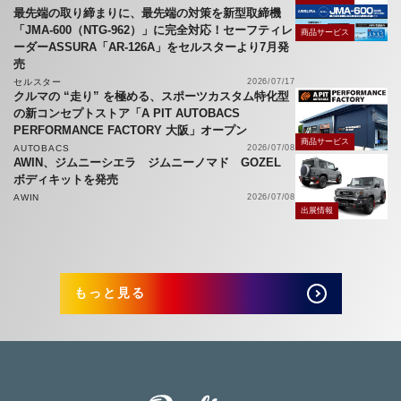
最先端の取り締まりに、最先端の対策を新型取締機
「JMA-600（NTG-962）」に完全対応！セーフティレ
商品サービス
ーダーASSURA「AR-126A」をセルスターより7月発
売
セルスター
2026/07/17
クルマの “走り” を極める、スポーツカスタム特化型
の新コンセプトストア「A PIT AUTOBACS
PERFORMANCE FACTORY 大阪」オープン
商品サービス
AUTOBACS
2026/07/08
AWIN、ジムニーシエラ ジムニーノマド GOZEL
ボディキットを発売
AWIN
2026/07/08
出展情報
もっと見る