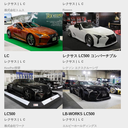
レクサス | ＬＣ
レクサス | ＬＣ
Rowen
株式会社トムス
レクサス LC500 コンバーチブル
LC
レクサス | ＬＣ
レクサス | ＬＣ
レクソン エクスクルーシヴ
KeePer技研
LB-WORKS LC500
LC500
レクサス | ＬＣ
レクサス | ＬＣ
エルビーホールディングス
株式会社ワーク