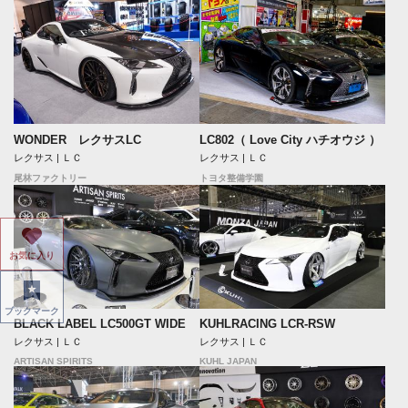
WONDER レクサスLC
LC802（ Love City ハチオウジ ）
レクサス | ＬＣ
レクサス | ＬＣ
尾林ファクトリー
トヨタ整備学園
お気に入り
ブックマーク
BLACK LABEL LC500GT WIDE
KUHLRACING LCR-RSW
レクサス | ＬＣ
レクサス | ＬＣ
ARTISAN SPIRITS
KUHL JAPAN