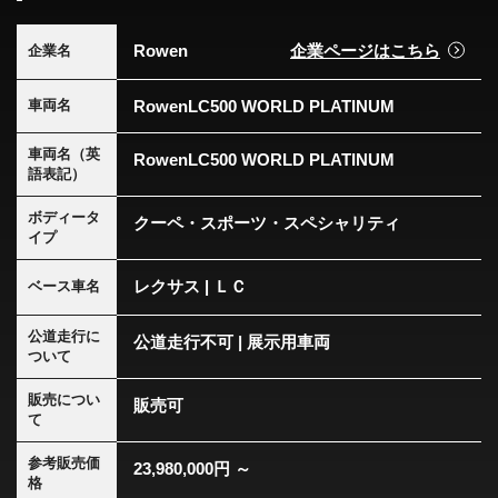
Rowen
企業ページはこちら
企業名
RowenLC500 WORLD PLATINUM
車両名
車両名（英
RowenLC500 WORLD PLATINUM
語表記）
ボディータ
クーペ・スポーツ・スペシャリティ
イプ
レクサス | ＬＣ
ベース車名
公道走行に
公道走行不可 | 展示用車両
ついて
販売につい
販売可
て
参考販売価
23,980,000円 ～
格