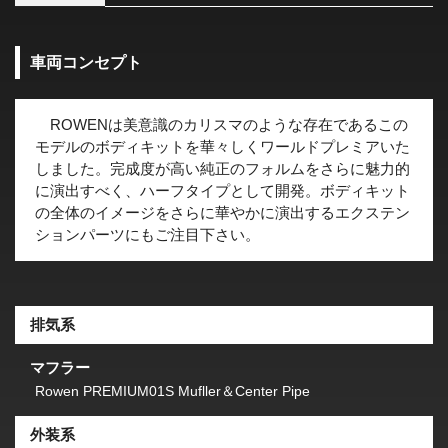
車両コンセプト
ROWENは美意識のカリスマのような存在であるこの
モデルのボディキットを華々しくワールドプレミアいた
しました。完成度が高い純正のフォルムをさらに魅力的
に演出すべく、ハーフタイプとして開発。ボディキット
の全体のイメージをさらに華やかに演出するエクステン
ションパーツにもご注目下さい。
排気系
マフラー
Rowen PREMIUM01S Mufller＆Center Pipe
外装系