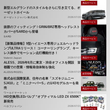
商品サービス
新型エルグランドのスタイルをさらに引き立てる、オ
ーゼットホイール
オーゼットジャパン株式会社
2026/07/29
商品サービス
抜群のフィッティング！GR86/BRZ専用ヘッドレスト
カバーがSARDから登場
SARD
2026/07/28
商品サービス
【新製品情報】9型ハイエース専用ジュエルヘッドラ
ンプULTRAリリース！ コーナーリングランプ、キー
レス操作でモーション点灯機能付き！
Valenti Japan
2026/07/27
商品サービス
ALESS、2026年8月に東京・渋谷オフィスを開設 首
都圏での営業・情報発信体制を強化
ALESS/ROZEL
2026/07/25
経営情報
株式会社国際貿易、往年の名車「スズキジムニー
SJ410」と「ミニクーパーS」の1/43モデルカーを発
売
商品サービス
ワールドマーケット
2026/07/23
HID交換用LEDバルブ “オプティマル LED ZX 6500K”
新発売
ベロフジャパン
2026/07/21
商品サービス