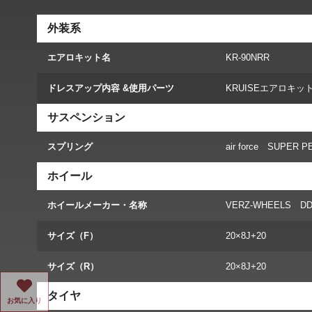
外装系
エアロキット名
KR-90NRR
ドレスアップ内容 &使用パーツ
KRUISEエアロキッ
サスペンション
スプリング
air force SUPER 
ホイール
ホイールメーカー・名称
VERZ-WHEELS DD
サイズ（F）
20×8J+20
サイズ（R）
20×8J+20
タイヤ
お気に入り