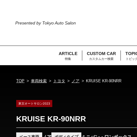
Presented by Tokyo Auto Salon
ARTICLE
CUSTOM CAR
TOPI
特集
カスタムカー検索
トピッ
TOP
車両検索
トヨタ
ノア
KRUISE KR-90NRR
東京オートサロン2023
KRUISE KR-90NRR
ノア
ミニバン・ワンボックス
ベース車両
ボディタイプ