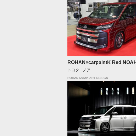
ROHAN×carpaintK Red NOA
トヨタ | ノア
ROHAN IZAWA ART DESIGN