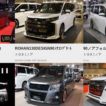
ROHAN130DESIGN90ﾉｱｺﾝﾌﾟﾘｰﾄ
90ノアフォ
H
トヨタ | ノア
トヨタ | ノア
ROHAN IZAWA ART DESIGN
Forte