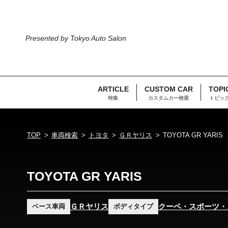
Presented by Tokyo Auto Salon
ARTICLE
CUSTOM CAR
TOPI
特集
カスタムカー検索
トピッ
TOP
車両検索
トヨタ
ＧＲヤリス
TOYOTA GR YARIS
TOYOTA GR YARIS
ＧＲヤリス
クーペ・スポーツ・
ベース車両
ボディタイプ