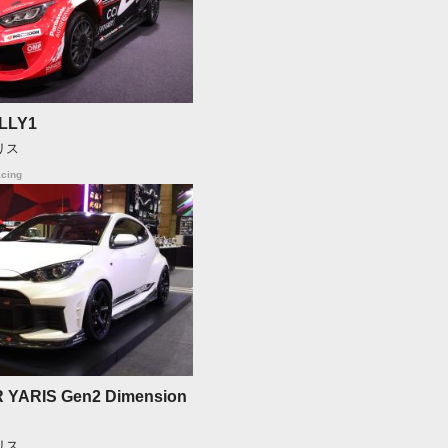
ALLY1
リス
cing
 YARIS Gen2 Dimension
リス