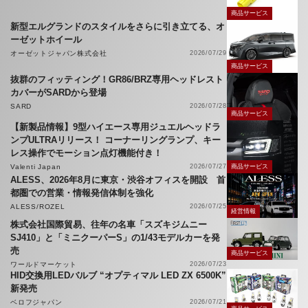
商品サービス
新型エルグランドのスタイルをさらに引き立てる、オ
ーゼットホイール
オーゼットジャパン株式会社
2026/07/29
商品サービス
抜群のフィッティング！GR86/BRZ専用ヘッドレスト
カバーがSARDから登場
SARD
2026/07/28
商品サービス
【新製品情報】9型ハイエース専用ジュエルヘッドラ
ンプULTRAリリース！ コーナーリングランプ、キー
レス操作でモーション点灯機能付き！
Valenti Japan
2026/07/27
商品サービス
ALESS、2026年8月に東京・渋谷オフィスを開設 首
都圏での営業・情報発信体制を強化
ALESS/ROZEL
2026/07/25
経営情報
株式会社国際貿易、往年の名車「スズキジムニー
SJ410」と「ミニクーパーS」の1/43モデルカーを発
売
商品サービス
ワールドマーケット
2026/07/23
HID交換用LEDバルブ “オプティマル LED ZX 6500K”
新発売
ベロフジャパン
2026/07/21