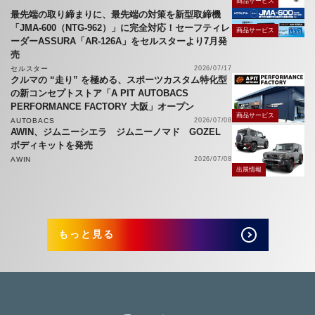
商品サービス
最先端の取り締まりに、最先端の対策を新型取締機
「JMA-600（NTG-962）」に完全対応！セーフティレ
商品サービス
ーダーASSURA「AR-126A」をセルスターより7月発
売
セルスター
2026/07/17
クルマの “走り” を極める、スポーツカスタム特化型
の新コンセプトストア「A PIT AUTOBACS
PERFORMANCE FACTORY 大阪」オープン
商品サービス
AUTOBACS
2026/07/08
AWIN、ジムニーシエラ ジムニーノマド GOZEL
ボディキットを発売
AWIN
2026/07/08
出展情報
もっと見る