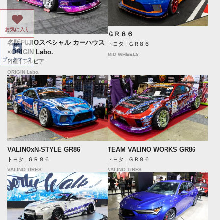
お気に入り
ＧＲ８６
名阪FUJIOスペシャル カーハウス
トヨタ | ＧＲ８６
×ORIGIN Labo.
MID WHEELS
ブックマーク
日産 | シルビア
ORIGIN Labo.
VALINOxN-STYLE GR86
TEAM VALINO WORKS GR86
トヨタ | ＧＲ８６
トヨタ | ＧＲ８６
VALINO TIRES
VALINO TIRES