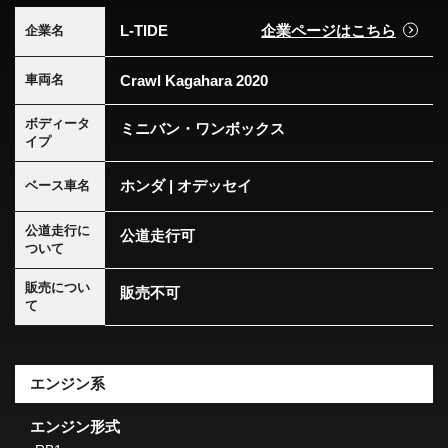
L-TIDE
企業ページはこちら
企業名
Crawl Kagahara 2020
車両名
ボディータ
ミニバン・ワンボックス
イプ
ホンダ | オデッセイ
ベース車名
公道走行に
公道走行可
ついて
販売につい
販売不可
て
エンジン系
エンジン形式