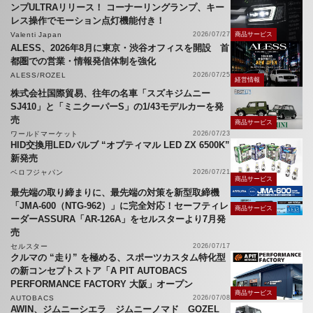
ンプULTRAリリース！ コーナーリングランプ、キー
レス操作でモーション点灯機能付き！
Valenti Japan
2026/07/27
商品サービス
ALESS、2026年8月に東京・渋谷オフィスを開設 首
都圏での営業・情報発信体制を強化
ALESS/ROZEL
2026/07/25
経営情報
株式会社国際貿易、往年の名車「スズキジムニー
SJ410」と「ミニクーパーS」の1/43モデルカーを発
売
商品サービス
ワールドマーケット
2026/07/23
HID交換用LEDバルブ “オプティマル LED ZX 6500K”
新発売
ベロフジャパン
2026/07/21
商品サービス
最先端の取り締まりに、最先端の対策を新型取締機
「JMA-600（NTG-962）」に完全対応！セーフティレ
商品サービス
ーダーASSURA「AR-126A」をセルスターより7月発
売
セルスター
2026/07/17
クルマの “走り” を極める、スポーツカスタム特化型
の新コンセプトストア「A PIT AUTOBACS
PERFORMANCE FACTORY 大阪」オープン
商品サービス
AUTOBACS
2026/07/08
AWIN、ジムニーシエラ ジムニーノマド GOZEL