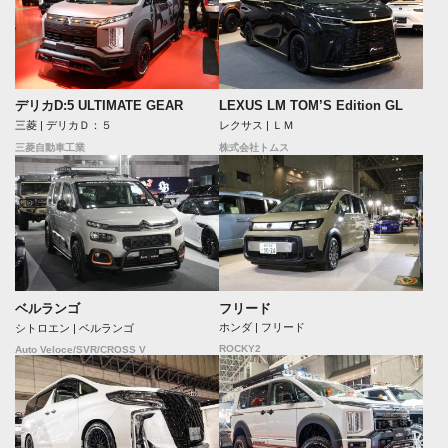
デリカD:5 ULTIMATE GEAR
LEXUS LM TOM’S Edition GL
三菱 | デリカＤ：５
レクサス | ＬＭ
三菱自動車工業
株式会社トムス
フリード
ベルランゴ
ホンダ | フリード
シトロエン | ベルランゴ
ROCKY2
Auto Veloce/SVR/CROSS V