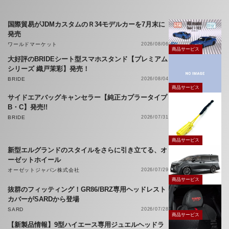
国際貿易がJDMカスタムのＲ34モデルカーを7月末に
発売
ワールドマーケット
2026/08/06
商品サービス
大好評のBRIDEシート型スマホスタンド【プレミアム
シリーズ 織戸茉彩】発売！
BRIDE
2026/08/04
商品サービス
サイドエアバッグキャンセラー【純正カプラータイプ
B・C】発売!!
BRIDE
2026/07/31
商品サービス
新型エルグランドのスタイルをさらに引き立てる、オ
ーゼットホイール
オーゼットジャパン株式会社
2026/07/29
商品サービス
抜群のフィッティング！GR86/BRZ専用ヘッドレスト
カバーがSARDから登場
SARD
2026/07/28
商品サービス
【新製品情報】9型ハイエース専用ジュエルヘッドラ