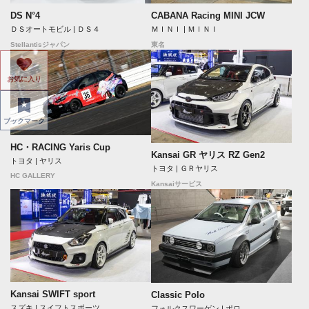
DS N°4
CABANA Racing MINI JCW
ＤＳオートモビル | ＤＳ４
ＭＩＮＩ | ＭＩＮＩ
Stellantisジャパン
東名
お気に入り
ブックマーク
HC・RACING Yaris Cup
Kansai GR ヤリス RZ Gen2
トヨタ | ヤリス
トヨタ | ＧＲヤリス
HC GALLERY
Kansaiサービス
Kansai SWIFT sport
Classic Polo
スズキ | スイフトスポーツ
フォルクスワーゲン | ポロ