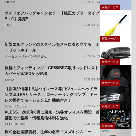
BRIDE
2026/08/04
商品サービス
サイドエアバッグキャンセラー【純正カプラータイプ
B・C】発売!!
BRIDE
2026/07/31
商品サービス
新型エルグランドのスタイルをさらに引き立てる、オ
ーゼットホイール
オーゼットジャパン株式会社
2026/07/29
商品サービス
抜群のフィッティング！GR86/BRZ専用ヘッドレスト
カバーがSARDから登場
SARD
2026/07/28
商品サービス
【新製品情報】9型ハイエース専用ジュエルヘッドラ
ンプULTRAリリース！ コーナーリングランプ、キー
レス操作でモーション点灯機能付き！
Valenti Japan
2026/07/27
商品サービス
ALESS、2026年8月に東京・渋谷オフィスを開設 首
都圏での営業・情報発信体制を強化
ALESS/ROZEL
2026/07/25
経営情報
株式会社国際貿易、往年の名車「スズキジムニー