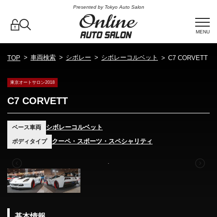
Presented by Tokyo Auto Salon
MENU
車両検索
シボレー
シボレーコルベット
TOP
C7 CORVETT
東京オートサロン2018
C7 CORVETT
シボレーコルベット
ベース車両
クーペ・スポーツ・スペシャリティ
ボディタイプ
基本情報