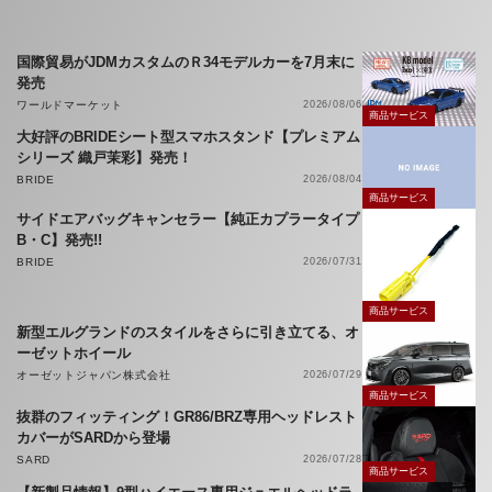
国際貿易がJDMカスタムのＲ34モデルカーを7月末に
発売
ワールドマーケット
2026/08/06
商品サービス
大好評のBRIDEシート型スマホスタンド【プレミアム
シリーズ 織戸茉彩】発売！
BRIDE
2026/08/04
商品サービス
サイドエアバッグキャンセラー【純正カプラータイプ
B・C】発売!!
BRIDE
2026/07/31
商品サービス
新型エルグランドのスタイルをさらに引き立てる、オ
ーゼットホイール
オーゼットジャパン株式会社
2026/07/29
商品サービス
抜群のフィッティング！GR86/BRZ専用ヘッドレスト
カバーがSARDから登場
SARD
2026/07/28
商品サービス