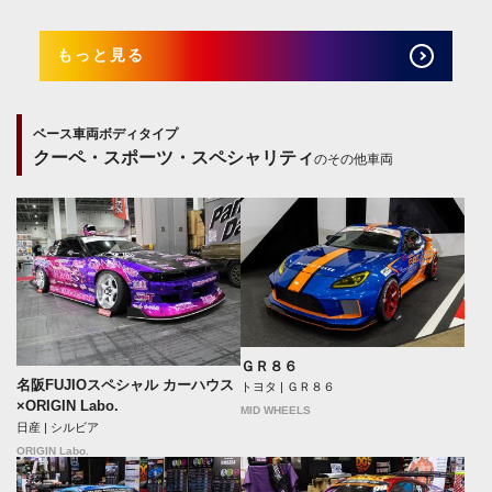
もっと見る
ベース車両ボディタイプ
クーペ・スポーツ・スペシャリティ
のその他車両
ＧＲ８６
名阪FUJIOスペシャル カーハウス
トヨタ | ＧＲ８６
×ORIGIN Labo.
MID WHEELS
日産 | シルビア
ORIGIN Labo.