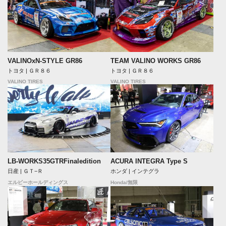
VALINOxN-STYLE GR86
TEAM VALINO WORKS GR86
トヨタ | ＧＲ８６
トヨタ | ＧＲ８６
VALINO TIRES
VALINO TIRES
LB-WORKS35GTRFinaledition
ACURA INTEGRA Type S
日産 | ＧＴ−Ｒ
ホンダ | インテグラ
エルビーホールディングス
Honda/無限