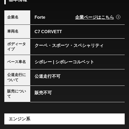
Forte
企業ページはこちら
企業名
C7 CORVETT
車両名
ボディータ
クーペ・スポーツ・スペシャリティ
イプ
シボレー | シボレーコルベット
ベース車名
公道走行に
公道走行不可
ついて
販売につい
販売不可
て
エンジン系