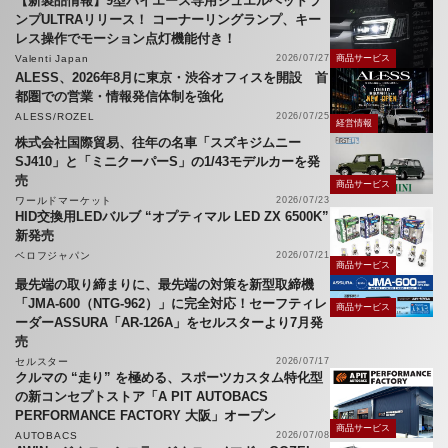
【新製品情報】9型ハイエース専用ジュエルヘッドラ
ンプULTRAリリース！ コーナーリングランプ、キー
レス操作でモーション点灯機能付き！
Valenti Japan
2026/07/27
商品サービス
ALESS、2026年8月に東京・渋谷オフィスを開設 首
都圏での営業・情報発信体制を強化
ALESS/ROZEL
2026/07/25
経営情報
株式会社国際貿易、往年の名車「スズキジムニー
SJ410」と「ミニクーパーS」の1/43モデルカーを発
売
商品サービス
ワールドマーケット
2026/07/23
HID交換用LEDバルブ “オプティマル LED ZX 6500K”
新発売
ベロフジャパン
2026/07/21
商品サービス
最先端の取り締まりに、最先端の対策を新型取締機
「JMA-600（NTG-962）」に完全対応！セーフティレ
商品サービス
ーダーASSURA「AR-126A」をセルスターより7月発
売
セルスター
2026/07/17
クルマの “走り” を極める、スポーツカスタム特化型
の新コンセプトストア「A PIT AUTOBACS
PERFORMANCE FACTORY 大阪」オープン
商品サービス
AUTOBACS
2026/07/08