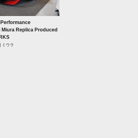
k Performance
 Miura Replica Produced
RKS
| ミウラ