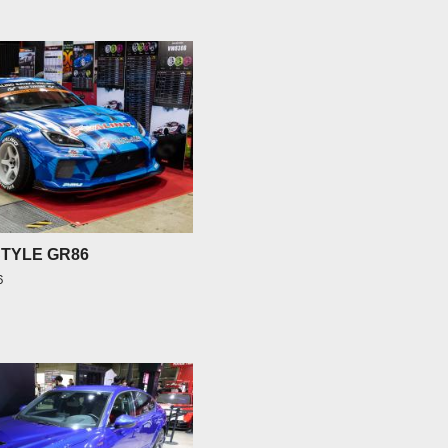
STYLE GR86
６