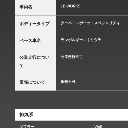
LB WORKS
車両名
クーペ・スポーツ・スペシャリティ
ボディータイプ
ランボルギーニ | ミウラ
ベース車名
公道走行不可
公道走行につい
て
販売不可
販売について
排気系
マフラー
JWolf