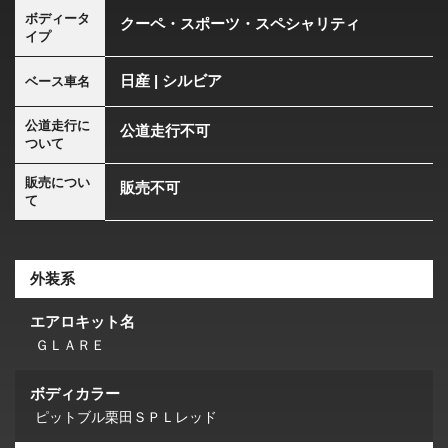
ボディータ
クーペ・スポーツ・スペシャリティ
イプ
日産 | シルビア
ベース車名
公道走行に
公道走行不可
ついて
販売につい
販売不可
て
外装系
エアロキット名
ＧＬＡＲＥ
ボディカラー
ピットブル栗田ＳＰＬレッド