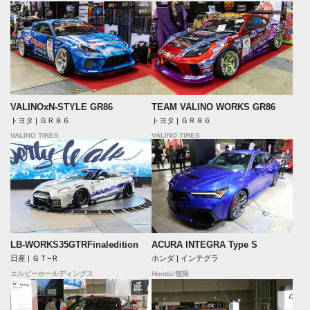
VALINOxN-STYLE GR86
TEAM VALINO WORKS GR86
トヨタ | ＧＲ８６
トヨタ | ＧＲ８６
VALINO TIRES
VALINO TIRES
LB-WORKS35GTRFinaledition
ACURA INTEGRA Type S
日産 | ＧＴ−Ｒ
ホンダ | インテグラ
エルビーホールディングス
Honda/無限