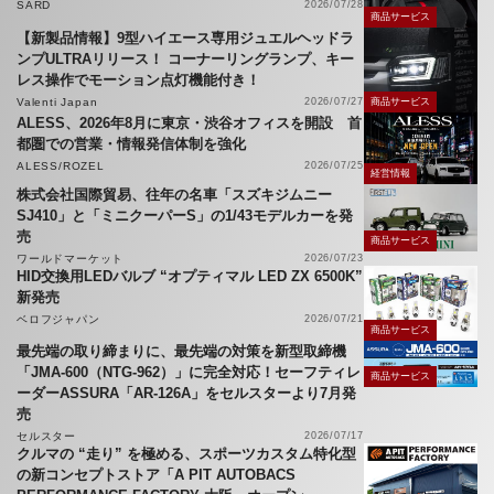
SARD
2026/07/28
商品サービス
【新製品情報】9型ハイエース専用ジュエルヘッドラ
ンプULTRAリリース！ コーナーリングランプ、キー
レス操作でモーション点灯機能付き！
Valenti Japan
2026/07/27
商品サービス
ALESS、2026年8月に東京・渋谷オフィスを開設 首
都圏での営業・情報発信体制を強化
ALESS/ROZEL
2026/07/25
経営情報
株式会社国際貿易、往年の名車「スズキジムニー
SJ410」と「ミニクーパーS」の1/43モデルカーを発
売
商品サービス
ワールドマーケット
2026/07/23
HID交換用LEDバルブ “オプティマル LED ZX 6500K”
新発売
ベロフジャパン
2026/07/21
商品サービス
最先端の取り締まりに、最先端の対策を新型取締機
「JMA-600（NTG-962）」に完全対応！セーフティレ
商品サービス
ーダーASSURA「AR-126A」をセルスターより7月発
売
セルスター
2026/07/17
クルマの “走り” を極める、スポーツカスタム特化型
の新コンセプトストア「A PIT AUTOBACS