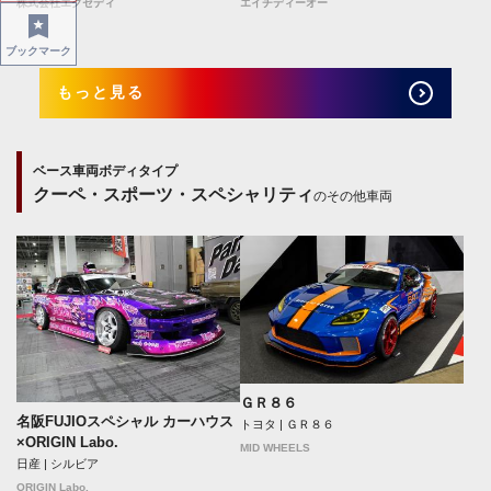
株式会社エクセディ
エイチディーオー
ブックマーク
もっと見る
ベース車両ボディタイプ
クーペ・スポーツ・スペシャリティ
のその他車両
ＧＲ８６
名阪FUJIOスペシャル カーハウス
トヨタ | ＧＲ８６
×ORIGIN Labo.
MID WHEELS
日産 | シルビア
ORIGIN Labo.