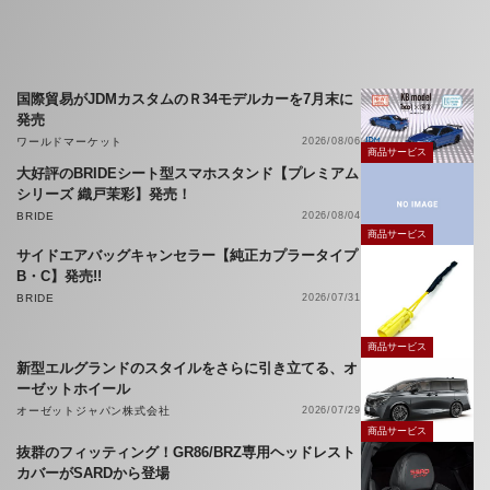
国際貿易がJDMカスタムのＲ34モデルカーを7月末に
発売
ワールドマーケット
2026/08/06
商品サービス
大好評のBRIDEシート型スマホスタンド【プレミアム
シリーズ 織戸茉彩】発売！
BRIDE
2026/08/04
商品サービス
サイドエアバッグキャンセラー【純正カプラータイプ
B・C】発売!!
BRIDE
2026/07/31
商品サービス
新型エルグランドのスタイルをさらに引き立てる、オ
ーゼットホイール
オーゼットジャパン株式会社
2026/07/29
商品サービス
抜群のフィッティング！GR86/BRZ専用ヘッドレスト
カバーがSARDから登場