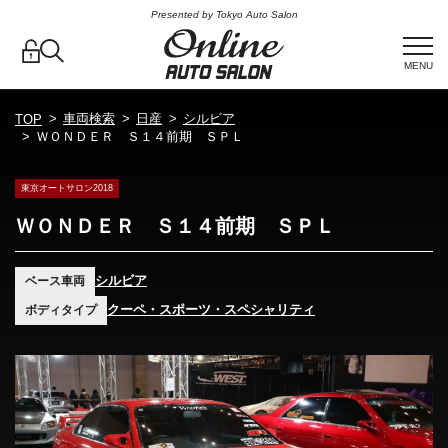
Presented by Tokyo Auto Salon
MENU
車両検索
日産
シルビア
TOP
ＷＯＮＤＥＲ Ｓ１４前期 ＳＰＬ
東京オートサロン2018
ＷＯＮＤＥＲ Ｓ１４前期 ＳＰＬ
シルビア
ベース車両
クーペ・スポーツ・スペシャリティ
ボディタイプ