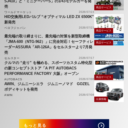
SJ410」と「ミニクーパーS」の1/43モデルカーを発
売
商品サービス
ワールドマーケット
2026/07/23
HID交換用LEDバルブ “オプティマル LED ZX 6500K”
新発売
ベロフジャパン
2026/07/21
商品サービス
最先端の取り締まりに、最先端の対策を新型取締機
「JMA-600（NTG-962）」に完全対応！セーフティレ
商品サービス
ーダーASSURA「AR-126A」をセルスターより7月発
売
セルスター
2026/07/17
クルマの “走り” を極める、スポーツカスタム特化型
の新コンセプトストア「A PIT AUTOBACS
PERFORMANCE FACTORY 大阪」オープン
商品サービス
AUTOBACS
2026/07/08
AWIN、ジムニーシエラ ジムニーノマド GOZEL
ボディキットを発売
AWIN
2026/07/08
出展情報
もっと見る