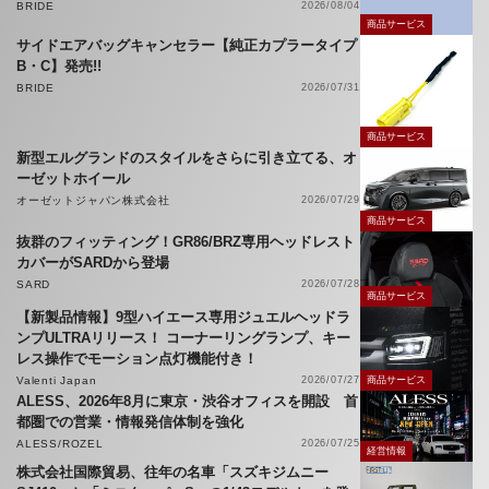
BRIDE
2026/08/04
商品サービス
サイドエアバッグキャンセラー【純正カプラータイプ
B・C】発売!!
BRIDE
2026/07/31
商品サービス
新型エルグランドのスタイルをさらに引き立てる、オ
ーゼットホイール
オーゼットジャパン株式会社
2026/07/29
商品サービス
抜群のフィッティング！GR86/BRZ専用ヘッドレスト
カバーがSARDから登場
SARD
2026/07/28
商品サービス
【新製品情報】9型ハイエース専用ジュエルヘッドラ
ンプULTRAリリース！ コーナーリングランプ、キー
レス操作でモーション点灯機能付き！
Valenti Japan
2026/07/27
商品サービス
ALESS、2026年8月に東京・渋谷オフィスを開設 首
都圏での営業・情報発信体制を強化
ALESS/ROZEL
2026/07/25
経営情報
株式会社国際貿易、往年の名車「スズキジムニー