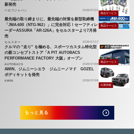
新発売
ベロフジャパン
2026/07/21
商品サービス
最先端の取り締まりに、最先端の対策を新型取締機
「JMA-600（NTG-962）」に完全対応！セーフティレ
商品サービス
ーダーASSURA「AR-126A」をセルスターより7月発
売
セルスター
2026/07/17
クルマの “走り” を極める、スポーツカスタム特化型
の新コンセプトストア「A PIT AUTOBACS
PERFORMANCE FACTORY 大阪」オープン
商品サービス
AUTOBACS
2026/07/08
AWIN、ジムニーシエラ ジムニーノマド GOZEL
ボディキットを発売
AWIN
2026/07/08
出展情報
もっと見る