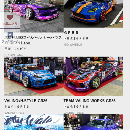
お気に入り
ＧＲ８６
名阪FUJIOスペシャル カーハウス
トヨタ | ＧＲ８６
ブックマーク
×ORIGIN Labo.
MID WHEELS
日産 | シルビア
ORIGIN Labo.
VALINOxN-STYLE GR86
TEAM VALINO WORKS GR86
トヨタ | ＧＲ８６
トヨタ | ＧＲ８６
VALINO TIRES
VALINO TIRES