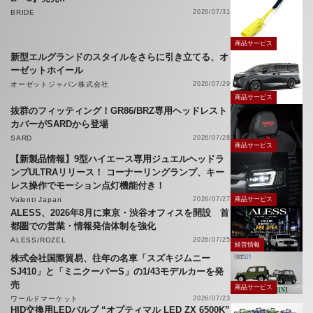
BRIDE
2026/07/31
商品サービス
新型エルグランドのスタイルをさらに引き立てる、オ
ーゼットホイール
オーゼットジャパン株式会社
2026/07/29
商品サービス
抜群のフィッティング！GR86/BRZ専用ヘッドレスト
カバーがSARDから登場
SARD
2026/07/28
商品サービス
【新製品情報】9型ハイエース専用ジュエルヘッドラ
ンプULTRAリリース！ コーナーリングランプ、キー
レス操作でモーション点灯機能付き！
Valenti Japan
2026/07/27
商品サービス
ALESS、2026年8月に東京・渋谷オフィスを開設 首
都圏での営業・情報発信体制を強化
ALESS/ROZEL
2026/07/25
経営情報
株式会社国際貿易、往年の名車「スズキジムニー
SJ410」と「ミニクーパーS」の1/43モデルカーを発
売
商品サービス
ワールドマーケット
2026/07/23
HID交換用LEDバルブ “オプティマル LED ZX 6500K”