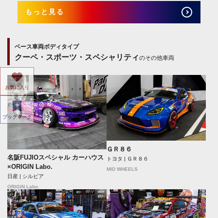
もっと見る
ベース車両ボディタイプ
クーペ・スポーツ・スペシャリティ
のその他車両
お気に入り
ブックマーク
ＧＲ８６
名阪FUJIOスペシャル カーハウス
トヨタ | ＧＲ８６
×ORIGIN Labo.
MID WHEELS
日産 | シルビア
ORIGIN Labo.