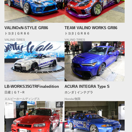
VALINOxN-STYLE GR86
TEAM VALINO WORKS GR86
トヨタ | ＧＲ８６
トヨタ | ＧＲ８６
VALINO TIRES
VALINO TIRES
LB-WORKS35GTRFinaledition
ACURA INTEGRA Type S
日産 | ＧＴ−Ｒ
ホンダ | インテグラ
エルビーホールディングス
Honda/無限