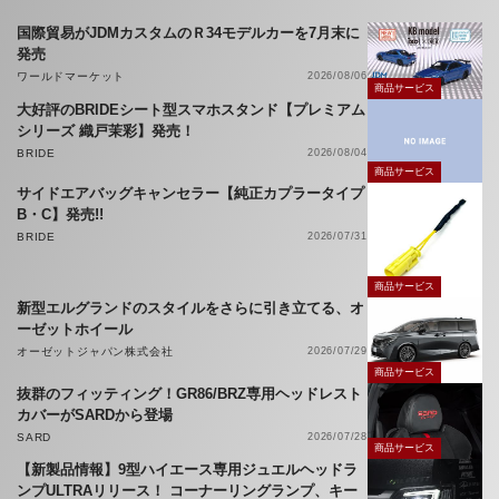
国際貿易がJDMカスタムのＲ34モデルカーを7月末に
発売
ワールドマーケット
2026/08/06
商品サービス
大好評のBRIDEシート型スマホスタンド【プレミアム
シリーズ 織戸茉彩】発売！
BRIDE
2026/08/04
商品サービス
サイドエアバッグキャンセラー【純正カプラータイプ
B・C】発売!!
BRIDE
2026/07/31
商品サービス
新型エルグランドのスタイルをさらに引き立てる、オ
ーゼットホイール
オーゼットジャパン株式会社
2026/07/29
商品サービス
抜群のフィッティング！GR86/BRZ専用ヘッドレスト
カバーがSARDから登場
SARD
2026/07/28
商品サービス
【新製品情報】9型ハイエース専用ジュエルヘッドラ
ンプULTRAリリース！ コーナーリングランプ、キー