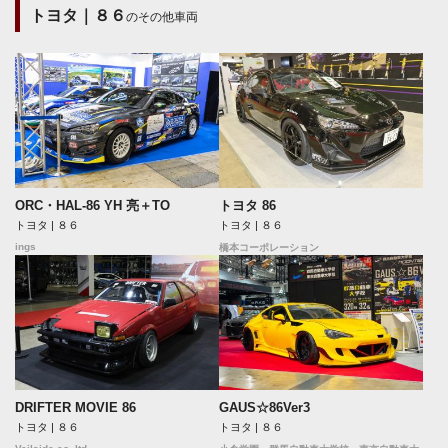
トヨタ｜８６
のその他車両
ORC・HAL-86 YH 亮＋TO
トヨタ 86
トヨタ | ８６
トヨタ | ８６
ings
橋本コーポレーション
DRIFTER MOVIE 86
GAUS☆86Ver3
トヨタ | ８６
トヨタ | ８６