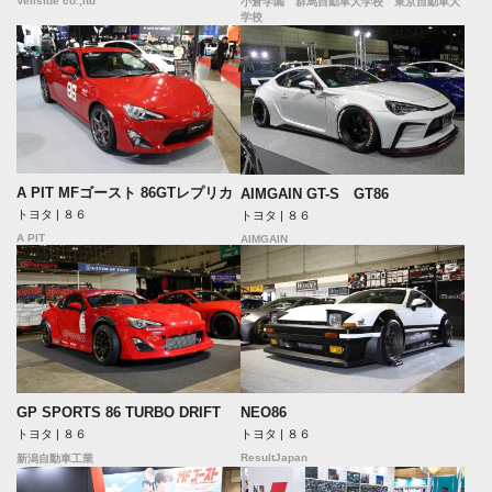
Veilside co.,ltd
小倉学園 群馬自動車大学校 東京自動車大
学校
A PIT MFゴースト 86GTレプリカ
AIMGAIN GT-S GT86
トヨタ | ８６
トヨタ | ８６
A PIT
AIMGAIN
GP SPORTS 86 TURBO DRIFT
NEO86
トヨタ | ８６
トヨタ | ８６
ResultJapan
新潟自動車工業