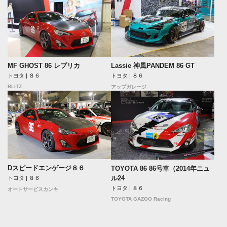
MF GHOST 86 レプリカ
Lassie 神風PANDEM 86 GT
トヨタ | ８６
トヨタ | ８６
BLITZ
アップガレージ
Dスピードエンゲージ８６
TOYOTA 86 86号車（2014年ニュ
ル24
トヨタ | ８６
トヨタ | ８６
オートサービスカンキ
TOYOTA GAZOO Racing