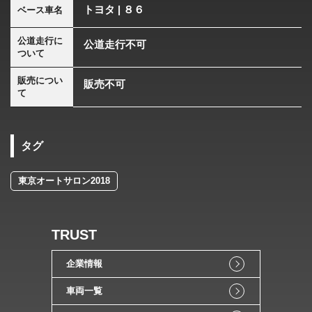
トヨタ | ８６
ベース車名
公道走行に
公道走行不可
ついて
販売につい
販売不可
て
タグ
東京オートサロン2018
TRUST
企業情報
車両一覧