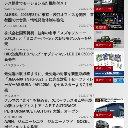
レス操作でモーション点灯機能付き！
Valenti Japan
2026/07/27
商品サービス
ALESS、2026年8月に東京・渋谷オフィスを開設 首
都圏での営業・情報発信体制を強化
ALESS/ROZEL
2026/07/25
経営情報
株式会社国際貿易、往年の名車「スズキジムニー
SJ410」と「ミニクーパーS」の1/43モデルカーを発
売
商品サービス
ワールドマーケット
2026/07/23
HID交換用LEDバルブ “オプティマル LED ZX 6500K”
新発売
ベロフジャパン
2026/07/21
商品サービス
最先端の取り締まりに、最先端の対策を新型取締機
「JMA-600（NTG-962）」に完全対応！セーフティレ
商品サービス
ーダーASSURA「AR-126A」をセルスターより7月発
売
セルスター
2026/07/17
クルマの “走り” を極める、スポーツカスタム特化型
の新コンセプトストア「A PIT AUTOBACS
PERFORMANCE FACTORY 大阪」オープン
商品サービス
AUTOBACS
2026/07/08
AWIN、ジムニーシエラ ジムニーノマド GOZEL
ボディキットを発売