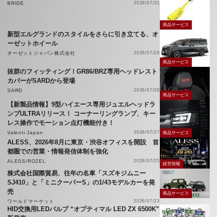
BRIDE
2026/07/31
商品サービス
新型エルグランドのスタイルをさらに引き立てる、オ
ーゼットホイール
オーゼットジャパン株式会社
2026/07/29
商品サービス
抜群のフィッティング！GR86/BRZ専用ヘッドレスト
カバーがSARDから登場
SARD
2026/07/28
商品サービス
【新製品情報】9型ハイエース専用ジュエルヘッドラ
ンプULTRAリリース！ コーナーリングランプ、キー
レス操作でモーション点灯機能付き！
Valenti Japan
2026/07/27
商品サービス
ALESS、2026年8月に東京・渋谷オフィスを開設 首
都圏での営業・情報発信体制を強化
ALESS/ROZEL
2026/07/25
経営情報
株式会社国際貿易、往年の名車「スズキジムニー
SJ410」と「ミニクーパーS」の1/43モデルカーを発
売
商品サービス
ワールドマーケット
2026/07/23
HID交換用LEDバルブ “オプティマル LED ZX 6500K”