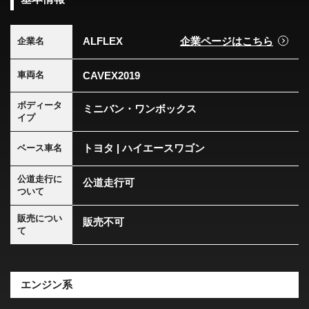
ALFLEX
企業ページはこちら
企業名
CAVEX2019
車両名
ボディータ
ミニバン・ワンボックス
イプ
トヨタ | ハイエースワゴン
ベース車名
公道走行に
公道走行可
ついて
販売につい
販売不可
て
エンジン系