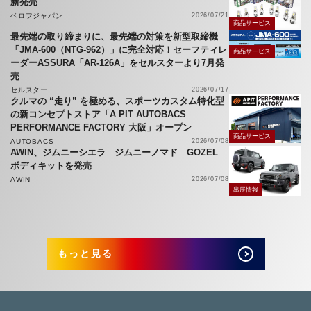
新発売
ベロフジャパン
2026/07/21
商品サービス
最先端の取り締まりに、最先端の対策を新型取締機
「JMA-600（NTG-962）」に完全対応！セーフティレ
商品サービス
ーダーASSURA「AR-126A」をセルスターより7月発
売
セルスター
2026/07/17
クルマの “走り” を極める、スポーツカスタム特化型
の新コンセプトストア「A PIT AUTOBACS
PERFORMANCE FACTORY 大阪」オープン
商品サービス
AUTOBACS
2026/07/08
AWIN、ジムニーシエラ ジムニーノマド GOZEL
ボディキットを発売
AWIN
2026/07/08
出展情報
もっと見る