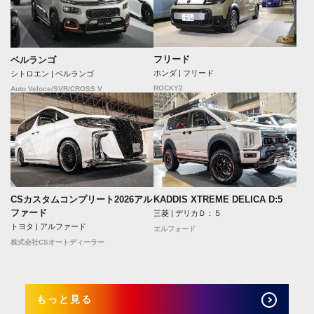
フリード
ベルランゴ
ホンダ | フリード
シトロエン | ベルランゴ
ROCKY2
Auto Veloce/SVR/CROSS V
CSカスタムコンプリート2026アル
KADDIS XTREME DELICA D:5
ファード
三菱 | デリカＤ：５
トヨタ | アルファード
エルフォード
株式会社CSオートディーラー
もっと見る