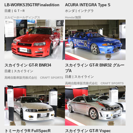
LB-WORKS35GTRFinaledition
ACURA INTEGRA Type S
日産 | ＧＴ−Ｒ
ホンダ | インテグラ
エルビーホールディングス
Honda/無限
スカイライン GT-R BNR34
スカイライン GT-R BNR32 グルー
プA
日産 | スカイライン
日産 | スカイライン
高崎自動車販売株式会社 CRAFT SPORTS
高崎自動車販売株式会社 CRAFT SPORTS
トミーカイラR FullSpecR
スカイライン GT-R Vspec