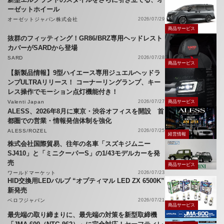
ーゼットホイール
オーゼットジャパン株式会社
2026/07/29
商品サービス
抜群のフィッティング！GR86/BRZ専用ヘッドレスト
カバーがSARDから登場
SARD
2026/07/28
商品サービス
【新製品情報】9型ハイエース専用ジュエルヘッドラ
ンプULTRAリリース！ コーナーリングランプ、キー
レス操作でモーション点灯機能付き！
Valenti Japan
2026/07/27
商品サービス
ALESS、2026年8月に東京・渋谷オフィスを開設 首
都圏での営業・情報発信体制を強化
ALESS/ROZEL
2026/07/25
経営情報
株式会社国際貿易、往年の名車「スズキジムニー
SJ410」と「ミニクーパーS」の1/43モデルカーを発
売
商品サービス
ワールドマーケット
2026/07/23
HID交換用LEDバルブ “オプティマル LED ZX 6500K”
新発売
ベロフジャパン
2026/07/21
商品サービス
最先端の取り締まりに、最先端の対策を新型取締機