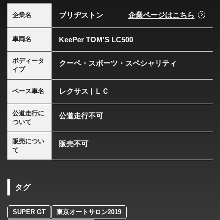
ブリヂストン
企業ページはこちら
企業名
KeePer TOM’S LC500
車両名
ボディータ
クーペ・スポーツ・スペシャリティ
イプ
レクサス | ＬＣ
ベース車名
公道走行に
公道走行不可
ついて
販売につい
販売不可
て
タグ
SUPER GT
東京オートサロン2019