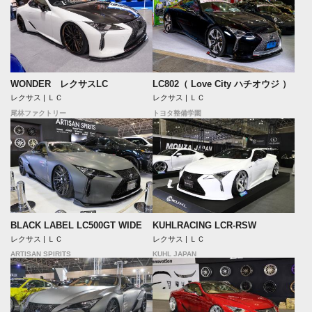
WONDER レクサスLC
LC802（ Love City ハチオウジ ）
レクサス | ＬＣ
レクサス | ＬＣ
尾林ファクトリー
トヨタ整備学園
BLACK LABEL LC500GT WIDE
KUHLRACING LCR-RSW
レクサス | ＬＣ
レクサス | ＬＣ
ARTISAN SPIRITS
KUHL JAPAN