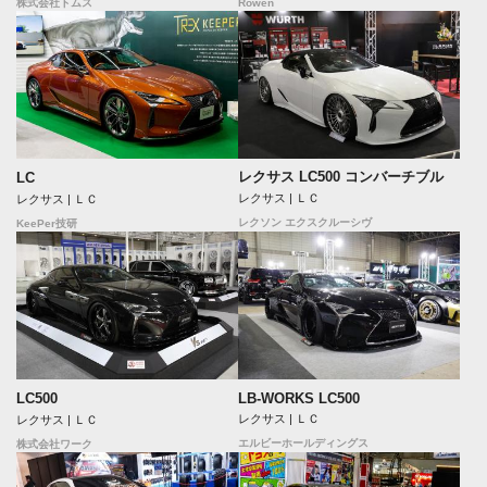
Rowen
株式会社トムス
レクサス LC500 コンバーチブル
LC
レクサス | ＬＣ
レクサス | ＬＣ
レクソン エクスクルーシヴ
KeePer技研
LB-WORKS LC500
LC500
レクサス | ＬＣ
レクサス | ＬＣ
エルビーホールディングス
株式会社ワーク