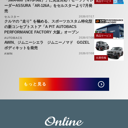
「JMA-600（NTG-962）」に完全対応！セーフティレ
商品サービス
ーダーASSURA「AR-126A」をセルスターより7月発
売
セルスター
2026/07/17
クルマの “走り” を極める、スポーツカスタム特化型
の新コンセプトストア「A PIT AUTOBACS
PERFORMANCE FACTORY 大阪」オープン
商品サービス
AUTOBACS
2026/07/08
AWIN、ジムニーシエラ ジムニーノマド GOZEL
ボディキットを発売
AWIN
2026/07/08
出展情報
もっと見る