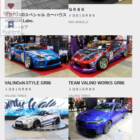
ＧＲ８６
お気に入り
名阪FUJIOスペシャル カーハウス
トヨタ | ＧＲ８６
×ORIGIN Labo.
MID WHEELS
日産 | シルビア
ブックマーク
ORIGIN Labo.
VALINOxN-STYLE GR86
TEAM VALINO WORKS GR86
トヨタ | ＧＲ８６
トヨタ | ＧＲ８６
VALINO TIRES
VALINO TIRES