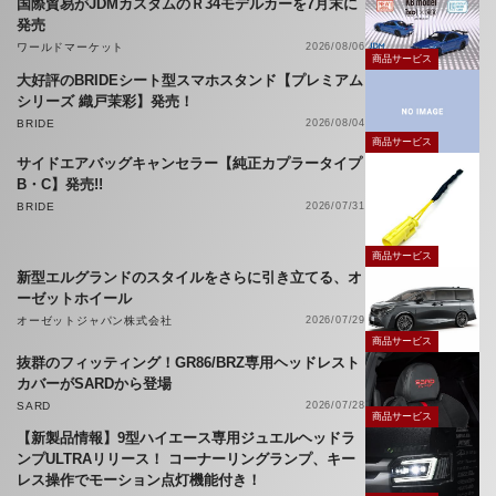
国際貿易がJDMカスタムのＲ34モデルカーを7月末に
発売
ワールドマーケット
2026/08/06
商品サービス
大好評のBRIDEシート型スマホスタンド【プレミアム
シリーズ 織戸茉彩】発売！
BRIDE
2026/08/04
商品サービス
サイドエアバッグキャンセラー【純正カプラータイプ
B・C】発売!!
BRIDE
2026/07/31
商品サービス
新型エルグランドのスタイルをさらに引き立てる、オ
ーゼットホイール
オーゼットジャパン株式会社
2026/07/29
商品サービス
抜群のフィッティング！GR86/BRZ専用ヘッドレスト
カバーがSARDから登場
SARD
2026/07/28
商品サービス
【新製品情報】9型ハイエース専用ジュエルヘッドラ
ンプULTRAリリース！ コーナーリングランプ、キー
レス操作でモーション点灯機能付き！