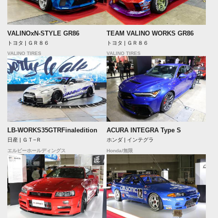
VALINOxN-STYLE GR86
TEAM VALINO WORKS GR86
トヨタ | ＧＲ８６
トヨタ | ＧＲ８６
VALINO TIRES
VALINO TIRES
LB-WORKS35GTRFinaledition
ACURA INTEGRA Type S
日産 | ＧＴ−Ｒ
ホンダ | インテグラ
エルビーホールディングス
Honda/無限