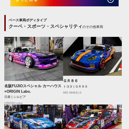
ベース車両ボディタイプ
クーペ・スポーツ・スペシャリティ
のその他車両
ＧＲ８６
名阪FUJIOスペシャル カーハウス
トヨタ | ＧＲ８６
×ORIGIN Labo.
MID WHEELS
日産 | シルビア
ORIGIN Labo.