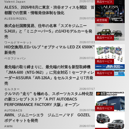
Valenti Japan
2026/07/27
商品サービス
ALESS、2026年8月に東京・渋谷オフィスを開設 首
都圏での営業・情報発信体制を強化
ALESS/ROZEL
2026/07/25
経営情報
株式会社国際貿易、往年の名車「スズキジムニー
SJ410」と「ミニクーパーS」の1/43モデルカーを発
売
商品サービス
ワールドマーケット
2026/07/23
HID交換用LEDバルブ “オプティマル LED ZX 6500K”
新発売
ベロフジャパン
2026/07/21
商品サービス
最先端の取り締まりに、最先端の対策を新型取締機
「JMA-600（NTG-962）」に完全対応！セーフティレ
商品サービス
ーダーASSURA「AR-126A」をセルスターより7月発
売
セルスター
2026/07/17
クルマの “走り” を極める、スポーツカスタム特化型
の新コンセプトストア「A PIT AUTOBACS
PERFORMANCE FACTORY 大阪」オープン
商品サービス
AUTOBACS
2026/07/08
AWIN、ジムニーシエラ ジムニーノマド GOZEL
ボディキットを発売
AWIN
2026/07/08