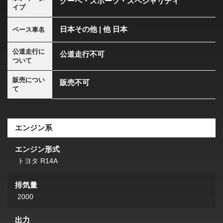
クーペ・スポーツ・スペシャリティ
イプ
日本その他 | 他 日本
ベース車名
公道走行に
公道走行不可
ついて
販売につい
販売不可
て
エンジン系
エンジン形式
トヨタ R14A
排気量
2000
出力