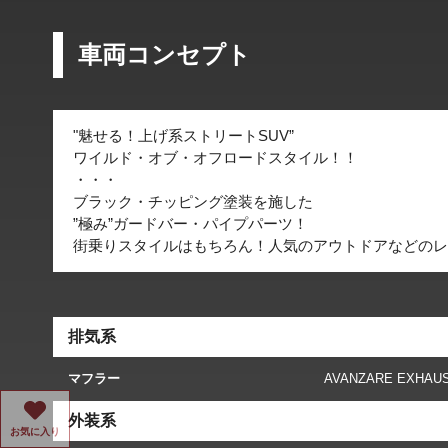
車両コンセプト
"魅せる！上げ系ストリートSUV”
ワイルド・オブ・オフロードスタイル！！
・・・
ブラック・チッピング塗装を施した
”極み”ガードバー・パイプパーツ！
街乗りスタイルはもちろん！人気のアウトドアなどのレ
排気系
マフラー
AVANZARE EXHAU
外装系
お気に入り