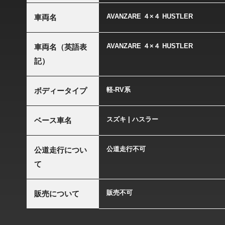
AVANZARE ４×４ HUSTLER
車両名
AVANZARE ４×４ HUSTLER
車両名（英語表
記）
軽-RV系
ボディータイプ
スズキ | ハスラー
ベース車名
公道走行不可
公道走行につい
て
販売不可
販売について