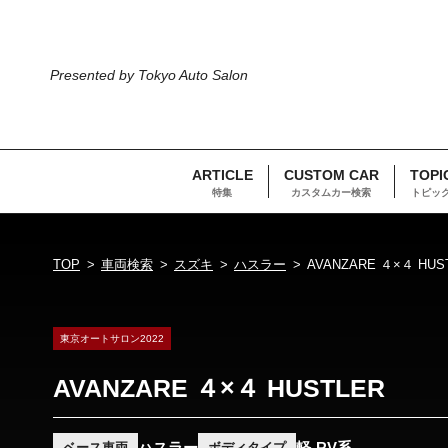
Presented by Tokyo Auto Salon
ARTICLE
CUSTOM CAR
TOPI
特集
カスタムカー検索
トピッ
TOP
車両検索
スズキ
ハスラー
AVANZARE ４×４ HUS
東京オートサロン2022
AVANZARE ４×４ HUSTLER
ハスラー
軽-RV系
ベース車両
ボディタイプ