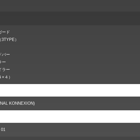
ガード
3TYPE）
ドバー
ラー
イラー
４×４）
NAL KONNEXION)
 01