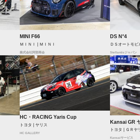
MINI F66
DS N°4
ＭＩＮＩ | ＭＩＮＩ
ＤＳオートモビル
株式会社阿部商会
Stellantisジャパン
HC・RACING Yaris Cup
Kansai GR
トヨタ | ヤリス
トヨタ | ＧＲヤ
HC GALLERY
Kansaiサービス