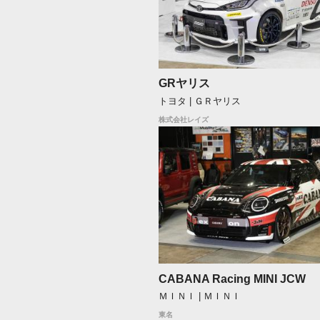
GRヤリス
トヨタ | ＧＲヤリス
株式会社レイズ
CABANA Racing MINI JCW
ＭＩＮＩ | ＭＩＮＩ
東名