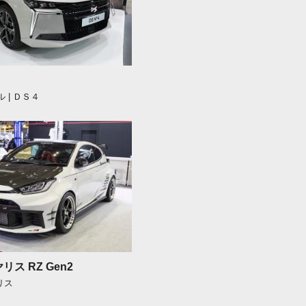
 | ＤＳ４
 ヤリス RZ Gen2
リス