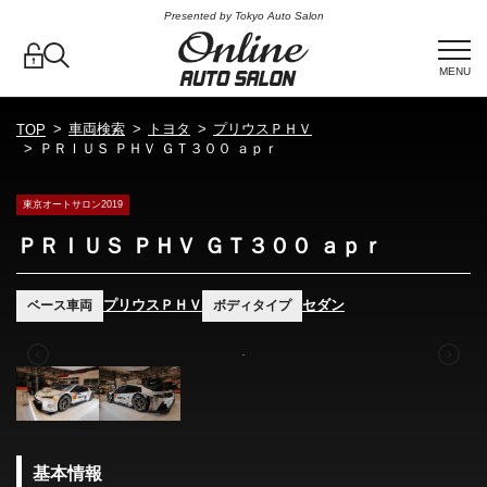
Presented by Tokyo Auto Salon
MENU
車両検索
トヨタ
プリウスＰＨＶ
TOP
ＰＲＩＵＳ ＰＨＶ ＧＴ３００ ａｐｒ
東京オートサロン2019
ＰＲＩＵＳ ＰＨＶ ＧＴ３００ ａｐｒ
プリウスＰＨＶ
セダン
ベース車両
ボディタイプ
基本情報