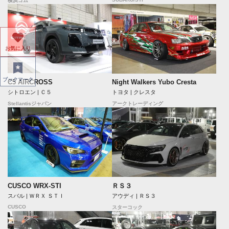
横浜ゴム
お気に入り
ブックマーク
C5 AIRCROSS
Night Walkers Yubo Cresta
シトロエン | Ｃ５
トヨタ | クレスタ
Stellantisジャパン
アークトレーディング
CUSCO WRX-STI
ＲＳ３
スバル | ＷＲＸ ＳＴＩ
アウディ | ＲＳ３
CUSCO
スターコック