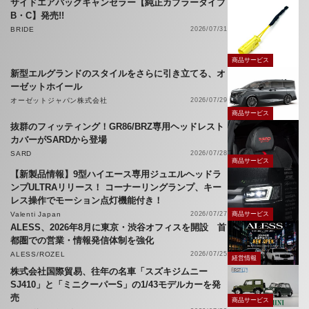
サイドエアバッグキャンセラー【純正カプラータイプ
B・C】発売!!
BRIDE
2026/07/31
商品サービス
新型エルグランドのスタイルをさらに引き立てる、オ
ーゼットホイール
オーゼットジャパン株式会社
2026/07/29
商品サービス
抜群のフィッティング！GR86/BRZ専用ヘッドレスト
カバーがSARDから登場
SARD
2026/07/28
商品サービス
【新製品情報】9型ハイエース専用ジュエルヘッドラ
ンプULTRAリリース！ コーナーリングランプ、キー
レス操作でモーション点灯機能付き！
Valenti Japan
2026/07/27
商品サービス
ALESS、2026年8月に東京・渋谷オフィスを開設 首
都圏での営業・情報発信体制を強化
ALESS/ROZEL
2026/07/25
経営情報
株式会社国際貿易、往年の名車「スズキジムニー
SJ410」と「ミニクーパーS」の1/43モデルカーを発
売
商品サービス