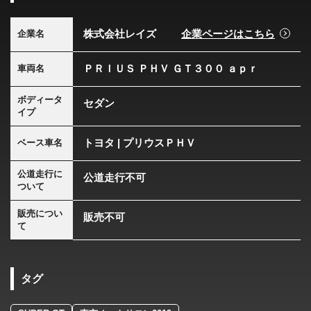
株式会社レイズ
企業ページはこちら
企業名
ＰＲＩＵＳ ＰＨＶ ＧＴ３００ ａｐｒ
車両名
ボディータ
セダン
イプ
トヨタ | プリウスＰＨＶ
ベース車名
公道走行に
公道走行不可
ついて
販売につい
販売不可
て
タグ