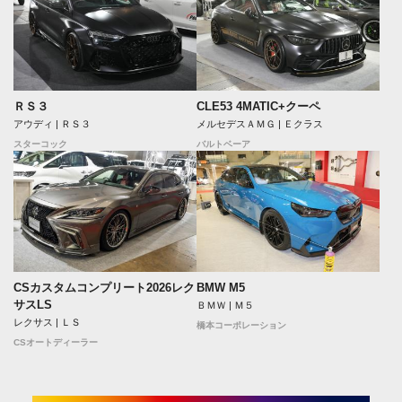
ＲＳ３
CLE53 4MATIC+クーペ
アウディ | ＲＳ３
メルセデスＡＭＧ | Ｅクラス
スターコック
バルトベーア
CSカスタムコンプリート2026レク
BMW M5
サスLS
ＢＭＷ | Ｍ５
レクサス | ＬＳ
橋本コーポレーション
CSオートディーラー