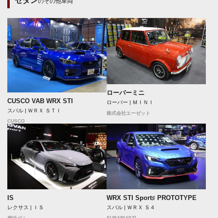
セダン
のその他車両
ローバーミニ
CUSCO VAB WRX STI
ローバー | ＭＩＮＩ
スバル | ＷＲＸ ＳＴＩ
株式会社エーゼット
CUSCO
IS
WRX STI Sport♯ PROTOTYPE
レクサス | ＩＳ
スバル | ＷＲＸ Ｓ４
SUBARU/STI