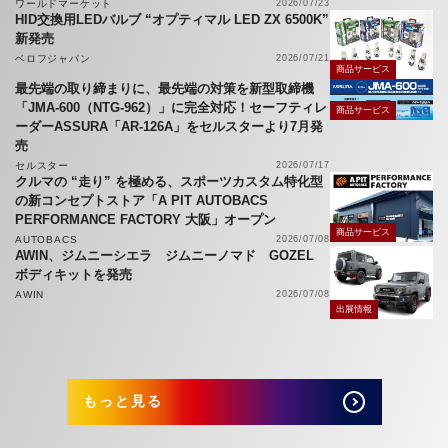
ワールドマーケット
2026/07/23
HID交換用LEDバルブ “オプティマル LED ZX 6500K”
新発売
ベロフジャパン
2026/07/21
商品サービス
最先端の取り締まりに、最先端の対策を新型取締機
「JMA-600（NTG-962）」に完全対応！セーフティレ
商品サービス
ーダーASSURA「AR-126A」をセルスターより7月発
売
セルスター
2026/07/17
クルマの “走り” を極める、スポーツカスタム特化型
の新コンセプトストア「A PIT AUTOBACS
PERFORMANCE FACTORY 大阪」オープン
商品サービス
AUTOBACS
2026/07/08
AWIN、ジムニーシエラ ジムニーノマド GOZEL
ボディキットを発売
AWIN
2026/07/08
出展情報
もっと見る