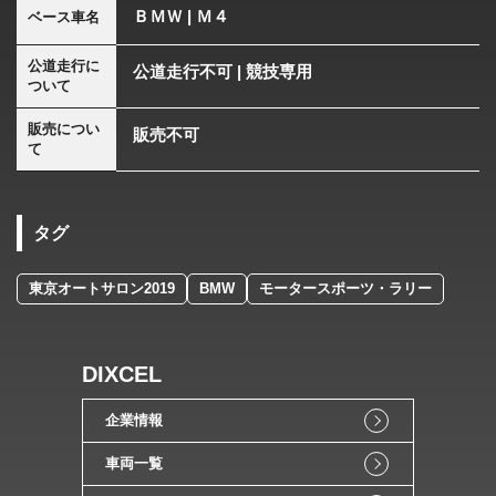
ＢＭＷ | Ｍ４
ベース車名
公道走行に
公道走行不可 | 競技専用
ついて
販売につい
販売不可
て
タグ
東京オートサロン2019
BMW
モータースポーツ・ラリー
DIXCEL
企業情報
車両一覧