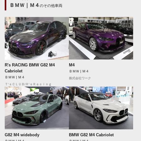
ＢＭＷ｜Ｍ４
のその他車両
M4
R's RACING BMW G82 M4
Cabriolet
ＢＭＷ | Ｍ４
ＢＭＷ | Ｍ４
株式会社ワーク
Ｔ‘ｓＣＬＵＢ/Ｒ‘ｓＲａｃｉｎｇ
G82 M4 widebody
BMW G82 M4 Cabriolet