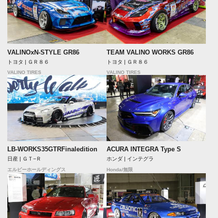
VALINOxN-STYLE GR86
TEAM VALINO WORKS GR86
トヨタ | ＧＲ８６
トヨタ | ＧＲ８６
VALINO TIRES
VALINO TIRES
LB-WORKS35GTRFinaledition
ACURA INTEGRA Type S
日産 | ＧＴ−Ｒ
ホンダ | インテグラ
エルビーホールディングス
Honda/無限