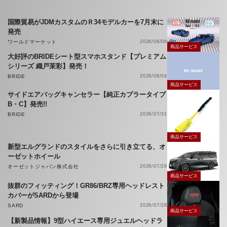
国際貿易がJDMカスタムのＲ34モデルカーを7月末に
発売
ワールドマーケット
2026/08/06
商品サービス
大好評のBRIDEシート型スマホスタンド【プレミアム
シリーズ 織戸茉彩】発売！
BRIDE
2026/08/04
商品サービス
サイドエアバッグキャンセラー【純正カプラータイプ
B・C】発売!!
BRIDE
2026/07/31
商品サービス
新型エルグランドのスタイルをさらに引き立てる、オ
ーゼットホイール
オーゼットジャパン株式会社
2026/07/29
商品サービス
抜群のフィッティング！GR86/BRZ専用ヘッドレスト
カバーがSARDから登場
SARD
2026/07/28
商品サービス
【新製品情報】9型ハイエース専用ジュエルヘッドラ