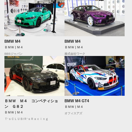
BMW M4
BMW M4
ＢＭＷ | Ｍ４
ＢＭＷ | Ｍ４
BBSジャパン
株式会社ワーク
BMW M4 GT4
ＢＭＷ Ｍ４ コンペティショ
ン Ｇ８２
ＢＭＷ | Ｍ４
ＢＭＷ | Ｍ４
オフィスアズ
Ｔ‘ｓＣＬＵＢ/Ｒ‘ｓＲａｃｉｎｇ