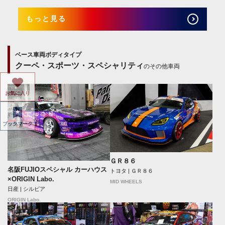
もっと見る
ベース車両ボディタイプ
クーペ・スポーツ・スペシャリティ
のその他車両
お気に入り
ブックマーク
ＧＲ８６
名阪FUJIOスペシャル カーハウス
トヨタ | ＧＲ８６
×ORIGIN Labo.
MID WHEELS
日産 | シルビア
ORIGIN Labo.