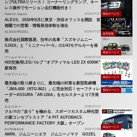
ンプULTRAリリース！ コーナーリングランプ、キー
レス操作でモーション点灯機能付き！
Valenti Japan
2026/07/27
商品サービス
ALESS、2026年8月に東京・渋谷オフィスを開設 首
都圏での営業・情報発信体制を強化
ALESS/ROZEL
2026/07/25
経営情報
株式会社国際貿易、往年の名車「スズキジムニー
SJ410」と「ミニクーパーS」の1/43モデルカーを発
売
商品サービス
ワールドマーケット
2026/07/23
HID交換用LEDバルブ “オプティマル LED ZX 6500K”
新発売
ベロフジャパン
2026/07/21
商品サービス
最先端の取り締まりに、最先端の対策を新型取締機
「JMA-600（NTG-962）」に完全対応！セーフティレ
商品サービス
ーダーASSURA「AR-126A」をセルスターより7月発
売
セルスター
2026/07/17
クルマの “走り” を極める、スポーツカスタム特化型
の新コンセプトストア「A PIT AUTOBACS
PERFORMANCE FACTORY 大阪」オープン
商品サービス
AUTOBACS
2026/07/08
AWIN、ジムニーシエラ ジムニーノマド GOZEL