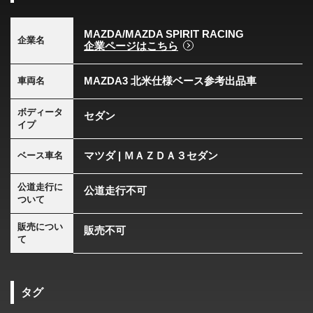
MAZDA/MAZDA SPIRIT RACING
企業名
企業ページはこちら
MAZDA3 北米仕様ベース参考出品車
車両名
ボディータ
セダン
イプ
マツダ | ＭＡＺＤＡ３セダン
ベース車名
公道走行に
公道走行不可
ついて
販売につい
販売不可
て
タグ