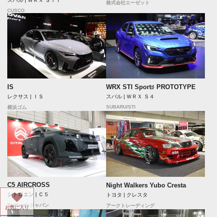
スバル | ＷＲＸ ＳＴＩ
株式会社エーゼット
CUSCO
IS
WRX STI Sport♯ PROTOTYPE
レクサス | ＩＳ
スバル | ＷＲＸ Ｓ４
SUBARU/STI
横浜ゴム
C5 AIRCROSS
Night Walkers Yubo Cresta
シトロエン | Ｃ５
トヨタ | クレスタ
Stellantisジャパン
アークトレーディング
お気に入り