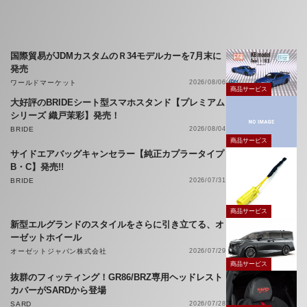
国際貿易がJDMカスタムのＲ34モデルカーを7月末に
発売
ワールドマーケット
2026/08/06
商品サービス
大好評のBRIDEシート型スマホスタンド【プレミアム
シリーズ 織戸茉彩】発売！
BRIDE
2026/08/04
商品サービス
サイドエアバッグキャンセラー【純正カプラータイプ
B・C】発売!!
BRIDE
2026/07/31
商品サービス
新型エルグランドのスタイルをさらに引き立てる、オ
ーゼットホイール
オーゼットジャパン株式会社
2026/07/29
商品サービス
抜群のフィッティング！GR86/BRZ専用ヘッドレスト
カバーがSARDから登場
SARD
2026/07/28