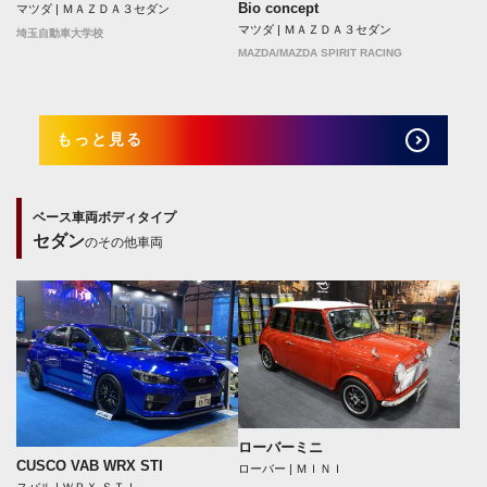
Bio concept
マツダ | ＭＡＺＤＡ３セダン
マツダ | ＭＡＺＤＡ３セダン
埼玉自動車大学校
MAZDA/MAZDA SPIRIT RACING
もっと見る
ベース車両ボディタイプ
セダン
のその他車両
ローバーミニ
CUSCO VAB WRX STI
ローバー | ＭＩＮＩ