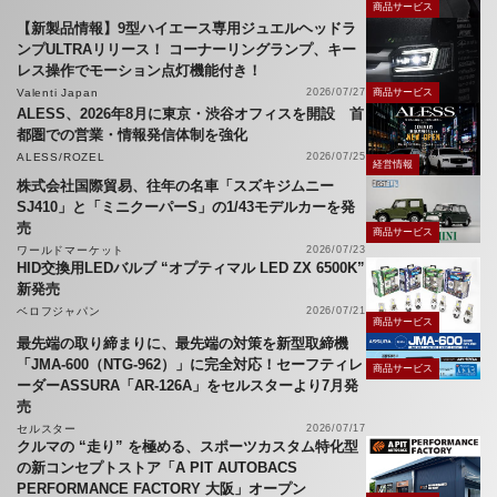
商品サービス
【新製品情報】9型ハイエース専用ジュエルヘッドラ
ンプULTRAリリース！ コーナーリングランプ、キー
レス操作でモーション点灯機能付き！
Valenti Japan
2026/07/27
商品サービス
ALESS、2026年8月に東京・渋谷オフィスを開設 首
都圏での営業・情報発信体制を強化
ALESS/ROZEL
2026/07/25
経営情報
株式会社国際貿易、往年の名車「スズキジムニー
SJ410」と「ミニクーパーS」の1/43モデルカーを発
売
商品サービス
ワールドマーケット
2026/07/23
HID交換用LEDバルブ “オプティマル LED ZX 6500K”
新発売
ベロフジャパン
2026/07/21
商品サービス
最先端の取り締まりに、最先端の対策を新型取締機
「JMA-600（NTG-962）」に完全対応！セーフティレ
商品サービス
ーダーASSURA「AR-126A」をセルスターより7月発
売
セルスター
2026/07/17
クルマの “走り” を極める、スポーツカスタム特化型
の新コンセプトストア「A PIT AUTOBACS
PERFORMANCE FACTORY 大阪」オープン