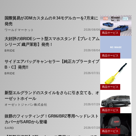
国際貿易がJDMカスタムのＲ34モデルカーを7月末に
発売
ワールドマーケット
2026/08/06
商品サービス
大好評のBRIDEシート型スマホスタンド【プレミアム
シリーズ 織戸茉彩】発売！
BRIDE
2026/08/04
商品サービス
サイドエアバッグキャンセラー【純正カプラータイプ
B・C】発売!!
BRIDE
2026/07/31
商品サービス
新型エルグランドのスタイルをさらに引き立てる、オ
ーゼットホイール
オーゼットジャパン株式会社
2026/07/29
商品サービス
抜群のフィッティング！GR86/BRZ専用ヘッドレスト
カバーがSARDから登場
SARD
2026/07/28
商品サービス