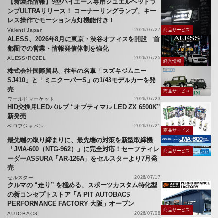
【新製品情報】9型ハイエース専用ジュエルヘッドラ
ンプULTRAリリース！ コーナーリングランプ、キー
レス操作でモーション点灯機能付き！
Valenti Japan
2026/07/27
商品サービス
ALESS、2026年8月に東京・渋谷オフィスを開設 首
都圏での営業・情報発信体制を強化
ALESS/ROZEL
2026/07/25
経営情報
株式会社国際貿易、往年の名車「スズキジムニー
SJ410」と「ミニクーパーS」の1/43モデルカーを発
売
商品サービス
ワールドマーケット
2026/07/23
HID交換用LEDバルブ “オプティマル LED ZX 6500K”
新発売
ベロフジャパン
2026/07/21
商品サービス
最先端の取り締まりに、最先端の対策を新型取締機
「JMA-600（NTG-962）」に完全対応！セーフティレ
商品サービス
ーダーASSURA「AR-126A」をセルスターより7月発
売
セルスター
2026/07/17
クルマの “走り” を極める、スポーツカスタム特化型
の新コンセプトストア「A PIT AUTOBACS
PERFORMANCE FACTORY 大阪」オープン
商品サービス
AUTOBACS
2026/07/08