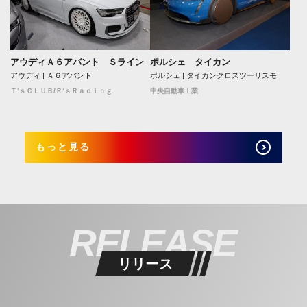
アウディＡ６アバント Ｓライン
ポルシェ タイカン
アウディ | Ａ６アバント
ポルシェ | タイカンクロスツーリスモ
Ｔ‘ｓＣＬＵＢ/Ｒ‘ｓＲａｃｉｎｇ
中央自動車工業
もっと見る
RELEASE
リリース