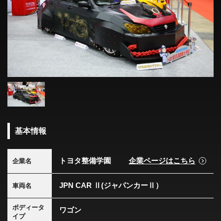
基本情報
トヨタ整備学園
企業ページはこちら
企業名
JPN CAR Ⅱ(ジャパンカーⅡ）
車両名
ボディータ
ワゴン
イプ