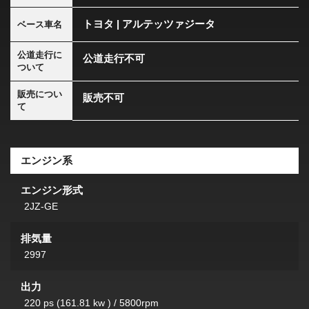
トヨタ | アルテッツァジータ
ベース車名
公道走行に
公道走行不可
ついて
販売につい
販売不可
て
エンジン系
エンジン形式
2JZ-GE
排気量
2997
出力
220 ps (161.81 kw ) / 5800rpm