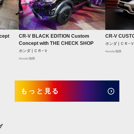
cept
CR-V BLACK EDITION Custom
CR-V CUST
Concept with THE CHECK SHOP
ホンダ | ＣＲ−
ホンダ | ＣＲ−Ｖ
Honda/無限
Honda/無限
もっと見る
プ