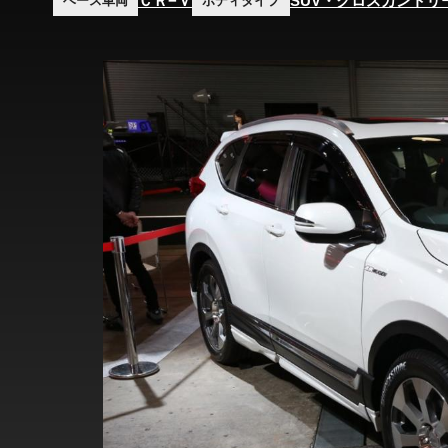
ＣＲ−Ｖ
SUV・クロスカントリ
ベース車両
ボディタイプ