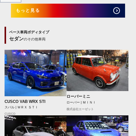
もっと見る
ベース車両ボディタイプ
セダン
のその他車両
ローバーミニ
CUSCO VAB WRX STI
ローバー | ＭＩＮＩ
スバル | ＷＲＸ ＳＴＩ
株式会社エーゼット
CUSCO