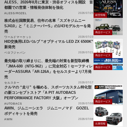
ALESS、2026年8月に東京・渋谷オフィスを開設 首
都圏での営業・情報発信体制を強化
ALESS/ROZEL
2026/07/25
経営情報
株式会社国際貿易、往年の名車「スズキジムニー
SJ410」と「ミニクーパーS」の1/43モデルカーを発
売
商品サービス
ワールドマーケット
2026/07/23
HID交換用LEDバルブ “オプティマル LED ZX 6500K”
新発売
ベロフジャパン
2026/07/21
商品サービス
最先端の取り締まりに、最先端の対策を新型取締機
「JMA-600（NTG-962）」に完全対応！セーフティレ
商品サービス
ーダーASSURA「AR-126A」をセルスターより7月発
売
セルスター
2026/07/17
クルマの “走り” を極める、スポーツカスタム特化型
の新コンセプトストア「A PIT AUTOBACS
PERFORMANCE FACTORY 大阪」オープン
商品サービス
AUTOBACS
2026/07/08
AWIN、ジムニーシエラ ジムニーノマド GOZEL
ボディキットを発売
AWIN
2026/07/08
出展情報