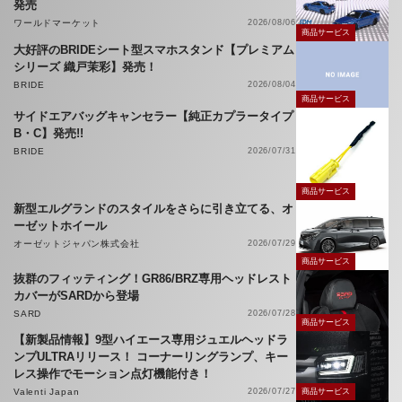
発売
ワールドマーケット
2026/08/06
商品サービス
大好評のBRIDEシート型スマホスタンド【プレミアム
シリーズ 織戸茉彩】発売！
BRIDE
2026/08/04
商品サービス
サイドエアバッグキャンセラー【純正カプラータイプ
B・C】発売!!
BRIDE
2026/07/31
商品サービス
新型エルグランドのスタイルをさらに引き立てる、オ
ーゼットホイール
オーゼットジャパン株式会社
2026/07/29
商品サービス
抜群のフィッティング！GR86/BRZ専用ヘッドレスト
カバーがSARDから登場
SARD
2026/07/28
商品サービス
【新製品情報】9型ハイエース専用ジュエルヘッドラ
ンプULTRAリリース！ コーナーリングランプ、キー
レス操作でモーション点灯機能付き！
Valenti Japan
2026/07/27
商品サービス