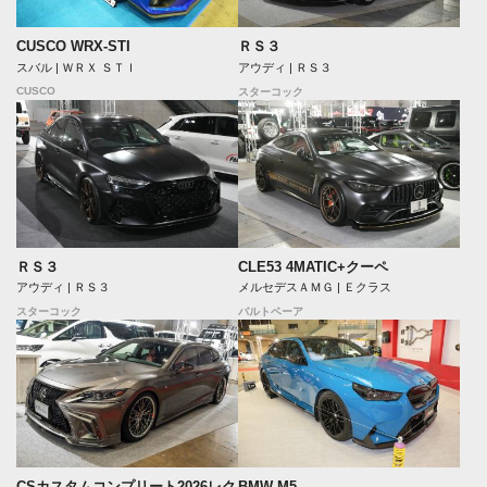
CUSCO WRX-STI
ＲＳ３
スバル | ＷＲＸ ＳＴＩ
アウディ | ＲＳ３
CUSCO
スターコック
ＲＳ３
CLE53 4MATIC+クーペ
アウディ | ＲＳ３
メルセデスＡＭＧ | Ｅクラス
スターコック
バルトベーア
CSカスタムコンプリート2026レク
BMW M5