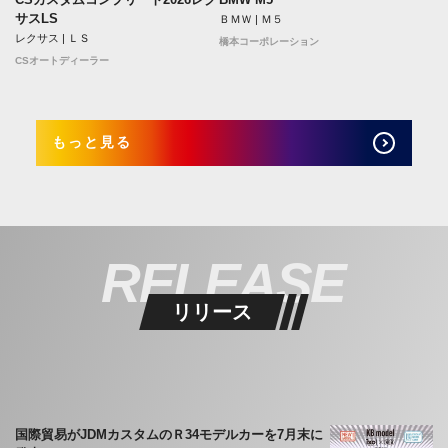
サスLS
ＢＭＷ | Ｍ５
レクサス | ＬＳ
橋本コーポレーション
CSオートディーラー
もっと見る
RELEASE
リリース
国際貿易がJDMカスタムのＲ34モデルカーを7月末に