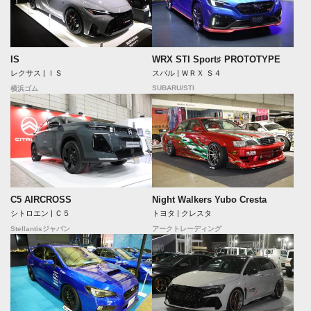
IS
WRX STI Sport♯ PROTOTYPE
レクサス | ＩＳ
スバル | ＷＲＸ Ｓ４
SUBARU/STI
横浜ゴム
C5 AIRCROSS
Night Walkers Yubo Cresta
シトロエン | Ｃ５
トヨタ | クレスタ
Stellantisジャパン
アークトレーディング