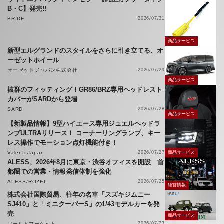
B・C】発売!!
BRIDE
2026/07/31
商品サービス
新型エルグランドのスタイルをさらに引き立てる、オ
ーゼットホイール
オーゼットジャパン株式会社
2026/07/29
商品サービス
抜群のフィッティング！GR86/BRZ専用ヘッドレスト
カバーがSARDから登場
SARD
2026/07/28
商品サービス
【新製品情報】9型ハイエース専用ジュエルヘッドラ
ンプULTRAリリース！ コーナーリングランプ、キー
レス操作でモーション点灯機能付き！
Valenti Japan
2026/07/27
商品サービス
ALESS、2026年8月に東京・渋谷オフィスを開設 首
都圏での営業・情報発信体制を強化
ALESS/ROZEL
2026/07/25
経営情報
株式会社国際貿易、往年の名車「スズキジムニー
SJ410」と「ミニクーパーS」の1/43モデルカーを発
売
商品サービス
ワールドマーケット
2026/07/23