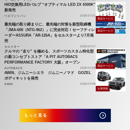
HID交換用LEDバルブ “オプティマル LED ZX 6500K”
新発売
ベロフジャパン
2026/07/21
商品サービス
最先端の取り締まりに、最先端の対策を新型取締機
「JMA-600（NTG-962）」に完全対応！セーフティレ
商品サービス
ーダーASSURA「AR-126A」をセルスターより7月発
売
セルスター
2026/07/17
クルマの “走り” を極める、スポーツカスタム特化型
の新コンセプトストア「A PIT AUTOBACS
PERFORMANCE FACTORY 大阪」オープン
商品サービス
AUTOBACS
2026/07/08
AWIN、ジムニーシエラ ジムニーノマド GOZEL
ボディキットを発売
AWIN
2026/07/08
出展情報
もっと見る