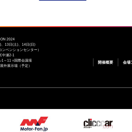
ON 2024
)、13日(土)、14日(日)
コンベンションセンター）
中瀬2-1
1～11 ○国際会議場
開催概要
会場
○屋外展示場（予定）