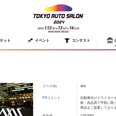
ケット
イベント
コンテスト
出展者一
展示車両
ブースNo.
404
PRコメント
自動車向けドライカー
格・高品質で手軽に取
商品をご提案しており
所在地
179-0084