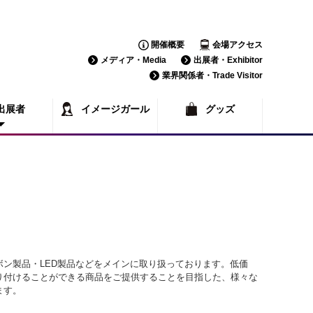
開催概要
会場アクセス
メディア・Media
出展者・Exhibitor
業界関係者・Trade Visitor
出展者
イメージガール
グッズ
覧
一覧
ボン製品・LED製品などをメインに取り扱っております。低価
り付けることができる商品をご提供することを目指した、様々な
ます。