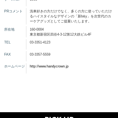
グッズ
PRコメント
洗車好きの方だけでなく、多くの方に使っていただけ
るハイスタイルなデザインの「新b&y」を次世代のカ
ーケアグッズとしてご提案いたします。
所在地
160-0004
開催概要
会場アクセス
メディア・Media
東京都新宿区四谷4-3-12第12大鉄ビル4F
TEL
03-3351-4123
出展者・Exhibitor
業界関係者・Trade Visitor
FAX
03-3357-5559
ホームページ
http://www.handycrown.jp