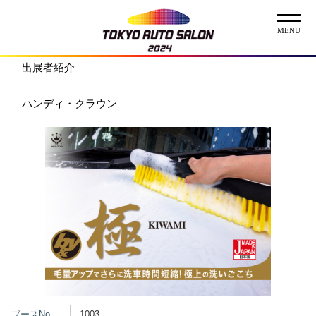
出展者紹介
ニュース
ハンディ・クラウン
ABOUT
チケット
イベント
コンテスト
出展者
出展者一覧
展示車両一覧
イメージガール
ブースNo.
1003