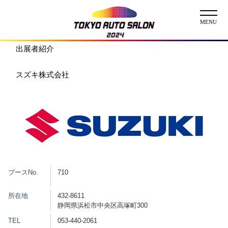
出展者紹介
ニュース
スズキ株式会社
ABOUT
チケット
イベント
コンテスト
ブースNo.
710
出展者
所在地
432-8611
出展者一覧
展示車両一覧
静岡県浜松市中央区高塚町300
イメージガール
TEL
053-440-2061