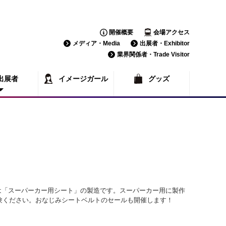
開催概要
会場アクセス
メディア・Media
出展者・Exhibitor
業界関係者・Trade Visitor
出展者
イメージガール
グッズ
覧
一覧
ネスは「スーパーカー用シート」の製造です。スーパーカー用に製作
験ください。おなじみシートベルトのセールも開催します！