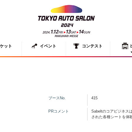
ケット
イベント
コンテスト
出展者一
展示車両
）
ブースNo.
415
PRコメント
Sabeltのコアビジ
された各種シートを体