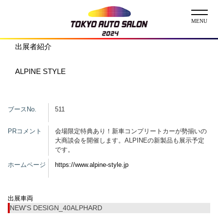
出展者紹介
ニュース
ALPINE STYLE
ABOUT
チケット
ブースNo.
511
イベント
PRコメント
会場限定特典あり！新車コンプリートカーが勢揃いの
大商談会を開催します。ALPINEの新製品も展示予定
です。
コンテスト
ホームページ
https://www.alpine-style.jp
出展者
出展者一覧
展示車両一覧
出展車両
イメージガール
NEW'S DESIGN_40ALPHARD