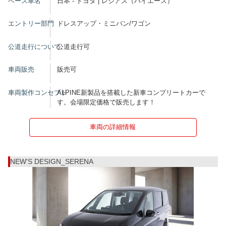
ベース車名
日本 - トヨタ | レジアス（ハイエース）
エントリー部門
ドレスアップ・ミニバン/ワゴン
公道走行について
公道走行可
車両販売
販売可
車両製作コンセプト
ALPINE新製品を搭載した新車コンプリートカーで
す。会場限定価格で販売します！
車両の詳細情報
NEW'S DESIGN_SERENA