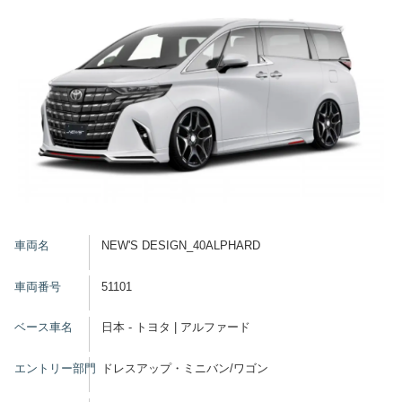
グッズ
開催概要
会場アクセス
メディア・Media
出展者・Exhibitor
業界関係者・Trade Visitor
車両名
NEW'S DESIGN_40ALPHARD
車両番号
51101
ベース車名
日本 - トヨタ | アルファード
エントリー部門
ドレスアップ・ミニバン/ワゴン