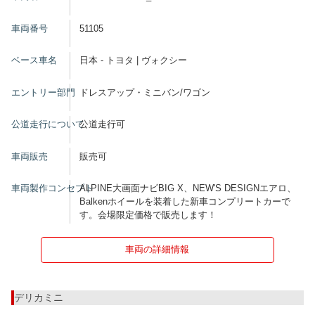
車両番号
51105
ベース車名
日本 - トヨタ | ヴォクシー
エントリー部門
ドレスアップ・ミニバン/ワゴン
公道走行について
公道走行可
車両販売
販売可
車両製作コンセプト
ALPINE大画面ナビBIG X、NEW'S DESIGNエアロ、
Balkenホイールを装着した新車コンプリートカーで
す。会場限定価格で販売します！
車両の詳細情報
デリカミニ