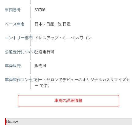
車両番号
50706
ベース車名
日本 - 日産 | 他 日産
エントリー部門
ドレスアップ・ミニバン/ワゴン
公道走行について
公道走行可
車両販売
販売可
車両製作コンセプト
オートサロンでデビューのオリジナルカスタマイズカ
ー です。
車両の詳細情報
Beas+