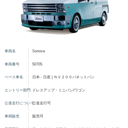
車両名
Sonova
車両番号
50705
ベース車名
日本 - 日産 | ＮＶ２００バネットバン
エントリー部門
ドレスアップ・ミニバン/ワゴン
公道走行について
公道走行可
車両販売
販売可