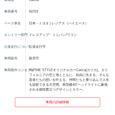
車両番号
50703
ベース車名
日本 - トヨタ | レジアス（ハイエース）
エントリー部門
ドレスアップ・ミニバン/ワゴン
公道走行について
公道走行可
車両販売
販売可
車両製作コンセプト
ALPINE STYLEオリジナルカーCarica[カリカ]。カリ
フォルニアの空と海とともに、自由に生きる。そんな
若者たちの想いを叶える、仲間たちと乗り込んで人生
を謳歌できる大空間。角型横4灯ヘッドライトに象徴
される個性際立つデザインとカラー。
車両の詳細情報