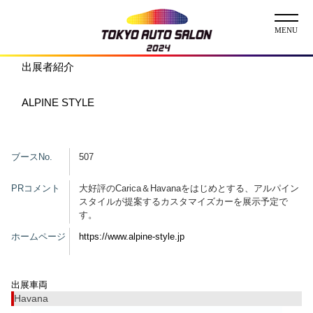
出展者紹介
ニュース
ALPINE STYLE
ABOUT
チケット
ブースNo.
507
イベント
PRコメント
大好評のCarica＆Havanaをはじめとする、アルパイン
スタイルが提案するカスタマイズカーを展示予定で
す。
コンテスト
ホームページ
https://www.alpine-style.jp
出展者
出展者一覧
展示車両一覧
出展車両
イメージガール
Havana