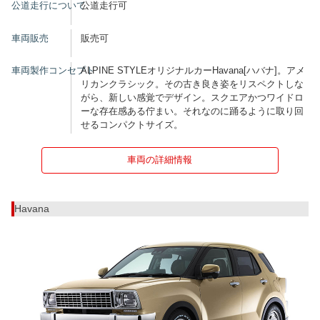
公道走行について
公道走行可
車両販売
販売可
車両製作コンセプト
ALPINE STYLEオリジナルカーHavana[ハバナ]。アメ
リカンクラシック。その古き良き姿をリスペクトしな
がら、新しい感覚でデザイン。スクエアかつワイドロ
ーな存在感ある佇まい。それなのに踊るように取り回
せるコンパクトサイズ。
車両の詳細情報
Havana