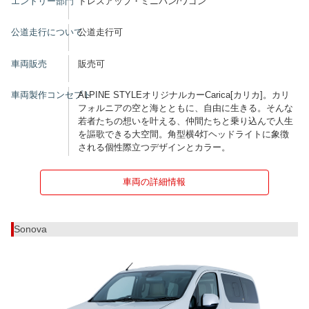
エントリー部門
ドレスアップ・ミニバン/ワゴン
公道走行について
公道走行可
車両販売
販売可
車両製作コンセプト
ALPINE STYLEオリジナルカーCarica[カリカ]。カリ
フォルニアの空と海とともに、自由に生きる。そんな
若者たちの想いを叶える、仲間たちと乗り込んで人生
を謳歌できる大空間。角型横4灯ヘッドライトに象徴
される個性際立つデザインとカラー。
車両の詳細情報
Sonova