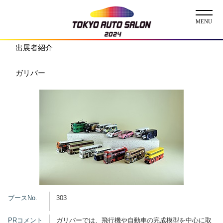
出展者紹介
ニュース
ガリバー
ABOUT
チケット
イベント
コンテスト
出展者
出展者一覧
展示車両一覧
ブースNo.
303
イメージガール
PRコメント
ガリバーでは、飛行機や自動車の完成模型を中心に取