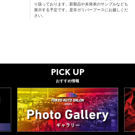
り扱っております。新製品や未発表のサンプルなども
グッズ
展示する予定です。是非ガリバーブースにお越しくだ
さい。
開催概要
会場アクセス
メディア・Media
出展者・Exhibitor
業界関係者・Trade Visitor
PICK UP
おすすめ情報