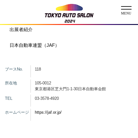
出展者紹介
ニュース
日本自動車連盟（JAF）
ABOUT
チケット
ブースNo.
118
イベント
所在地
105-0012
東京都港区芝大門1-1-30日本自動車会館
コンテスト
TEL
03-3578-4920
ホームページ
https://jaf.or.jp/
出展者
出展者一覧
展示車両一覧
イメージガール