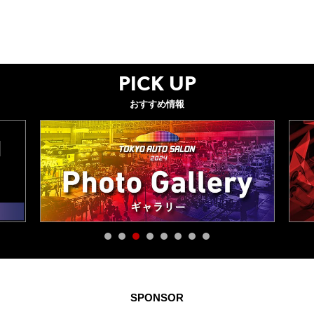
グッズ
PICK UP
開催概要
会場アクセス
メディア・Media
おすすめ情報
出展者・Exhibitor
業界関係者・Trade Visitor
SPONSOR