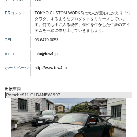
グッズ
PRコメント
TOKYO CUSTOM WORKSは大人が童心にかえり「ワ
クワク」するようなプロダクトをリリースしていま
す。何でも手に入る現代、個性を生かした生涯のアイ
テムを一緒に作り上げていきましょう。
開催概要
会場アクセス
メディア・Media
TEL
03-6479-0053
出展者・Exhibitor
業界関係者・Trade Visitor
e-mail
info@tcw4.jp
ホームページ
http://www.tcw4.jp
出展車両
Porsche911 OLD&NEW 997