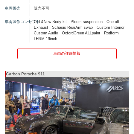
車両販売
販売不可
車両製作コンセプト
Old &New Body kit Ploom suspension One off
Exhaust Schasis RearArm swap Custom Intterior
Custom Audio OxfordGreen ALLpaint Rotiform
LHRM 19inch
車両の詳細情報
Carbon Porsche 911