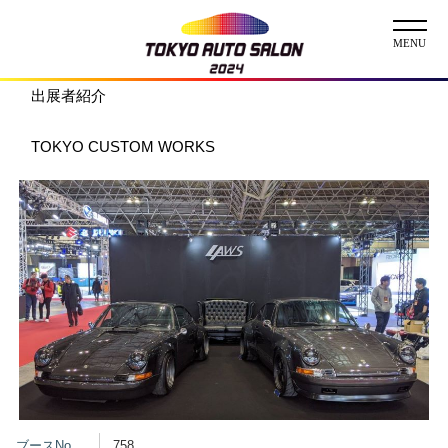
出展者紹介
ニュース
TOKYO CUSTOM WORKS
ABOUT
チケット
イベント
コンテスト
出展者
出展者一覧
展示車両一覧
イメージガール
ブースNo.
758