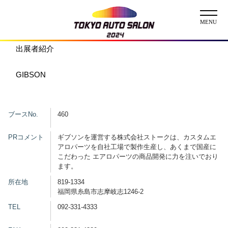
出展者紹介
ニュース
GIBSON
ABOUT
チケット
ブースNo.
460
イベント
PRコメント
ギブソンを運営する株式会社ストークは、カスタムエ
アロパーツを自社工場で製作生産し、あくまで国産に
こだわった エアロパーツの商品開発に力を注いでおり
コンテスト
ます。
所在地
819-1334
出展者
福岡県糸島市志摩岐志1246-2
出展者一覧
展示車両一覧
TEL
092-331-4333
イメージガール