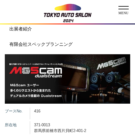
出展者紹介
ニュース
有限会社スペックプランニング
ABOUT
チケット
イベント
コンテスト
出展者
ブースNo.
416
出展者一覧
展示車両一覧
所在地
371-0013
イメージガール
群馬県前橋市西片貝町2-401-2